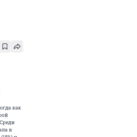
л
огда как
рой
 Среди
ала в
(18%) и