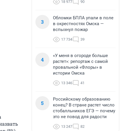
18 977
90
Обломки БПЛА упали в поле
3
в окрестностях Омска —
вспыхнул пожар
17 734
39
«У меня в огороде больше
4
растет»: репортаж с самой
провальной «Флоры» в
истории Омска
13 346
41
Российскому образованию
5
конец? В стране растет число
стобалльников ЕГЭ — почему
а
это не повод для радости
назвать
13 247
82
в (8%).