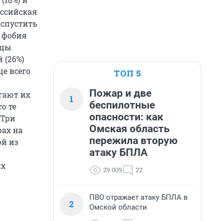
оссийская
аспустить
в фобия
вцы
 (26%)
ще всего
ТОП 5
Пожар и две
гают их
1
беспилотные
о те
опасности: как
 Три
Омская область
ах на
пережила вторую
ой из
атаку БПЛА
их
29 009
22
ПВО отражает атаку БПЛА в
2
Омской области