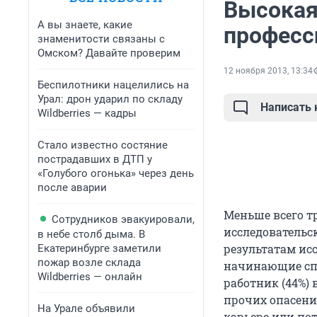
Высокая
А вы знаете, какие
професс
знаменитости связаны с
Омском? Давайте проверим
12 ноября 2013, 13:34
Беспилотники нацелились на
Урал: дрон ударил по складу
Написать
Wildberries — кадры
Стало известно состяние
пострадавших в ДТП у
«Голубого огонька» через день
после аварии
Меньше всего т
Сотрудников эвакуировали,
исследовательс
в небе столб дыма. В
результатам ис
Екатеринбурге заметили
пожар возле склада
начинающие сп
Wildberries — онлайн
работник (44%) 
прочих опасений
На Урале объявили
карьере или пот