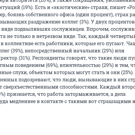
уаций (19%). Есть и «экзотические» страхи, пишет «Р
ер, боязнь собственного офиса (один процент), страх р
ызывающих раздражение коллег (3%). У двух проценто
 виде подвыпивших сослуживцев. Впрочем, сослужи
га не только в нетрезвом виде. Так, каждый четвертый
 в коллективе есть работники, которые его пугают. Ча
оллег (39%), непосредственный начальник (29%) или
ектор (31%). Респонденты говорят, что такие люди пу
ным поведением (69%), влиятельностью (29%) и тем, чт
ные слухи, объектом которых могут стать и они (25%).
енных подозревают, что люди, вызывающие в них стр
ют сверхъестественными способностями. Каждый втор
) признается, что работа затормаживается, а дела
уда медленнее в контакте с такими вот страшащими 