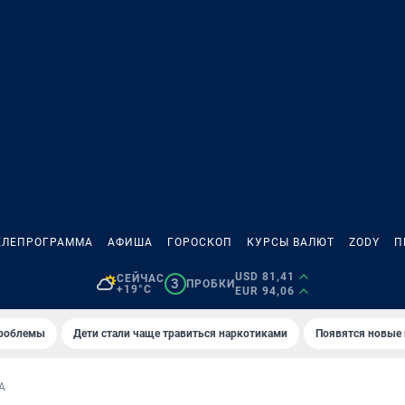
ЕЛЕПРОГРАММА
АФИША
ГОРОСКОП
КУРСЫ ВАЛЮТ
ZODY
П
USD 81,41
СЕЙЧАС
3
ПРОБКИ
+19°C
EUR 94,06
проблемы
Дети стали чаще травиться наркотиками
Появятся новые
А