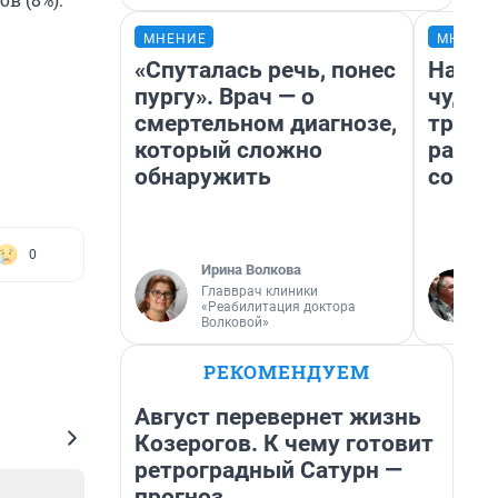
МНЕНИЕ
МНЕНИ
«Спуталась речь, понес
Насле
пургу». Врач — о
чудом
смертельном диагнозе,
транс
который сложно
разне
обнаружить
совет
0
Ирина Волкова
Главврач клиники
«Реабилитация доктора
Волковой»
РЕКОМЕНДУЕМ
Август перевернет жизнь
Козерогов. К чему готовит
ретроградный Сатурн —
прогноз