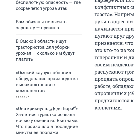
беспилотную опасность — где
конфликтных сит
сохраняется угроза атак
газета». Наприм
руки в адрес в
Вам обязаны повысить
зарплату — причина
начинается при
пугают друг дру
В Омской области ищут
признается, что
трактористов для уборки
это кто-то из к
урожая — сколько им будут
генеральный дир
платить
своим неадекват
распускают гряз
«Омский каучук» обновил
процента опрош
оборудование производства
высокооктановых
работе, облада
компонентов
опрошенных (49%
продвигаются к
коллегами.
«Она крикнула: „Дядя Боря!“»
25-летняя туристка исчезла
ночью у океана во Вьетнаме.
Что произошло в последние
минуты ее пропажи