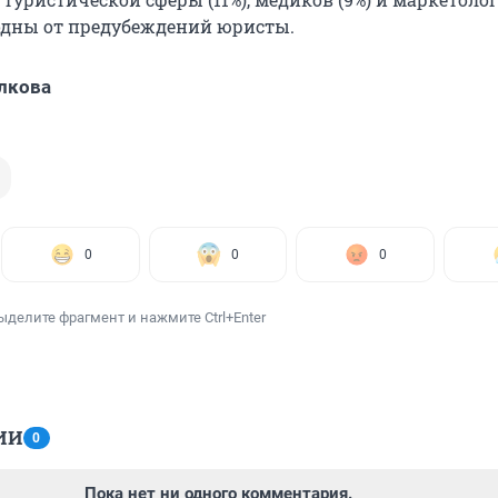
одны от предубеждений юристы.
лкова
0
0
0
ыделите фрагмент и нажмите Ctrl+Enter
ИИ
0
Пока нет ни одного комментария.