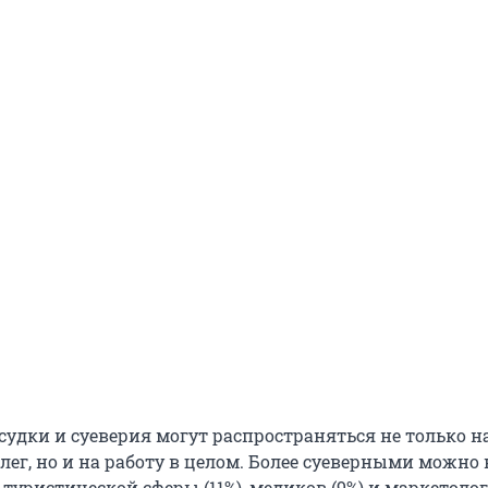
судки и суеверия могут распространяться не только н
ег, но и на работу в целом. Более суеверными можно 
туристической сферы (11%), медиков (9%) и маркетолого