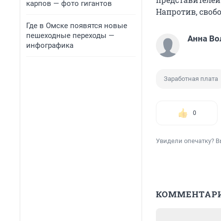
карпов — фото гигантов
Напротив, своб
Где в Омске появятся новые
пешеходные переходы —
Анна Во
инфографика
Заработная плата
0
Увидели опечатку? В
КОММЕНТАР