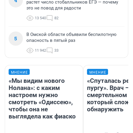
4
растет число стобалльников ЕГЭ — почему
это не повод для радости
13 540
82
В Омской области объявили беспилотную
5
опасность в пятый раз
11 942
33
МНЕНИЕ
МНЕНИЕ
«Мы видим нового
«Спуталась реч
Нолана»: с каким
пургу». Врач — 
настроем нужно
смертельном д
смотреть «Одиссею»,
который слож
чтобы она не
обнаружить
выглядела как фиаско