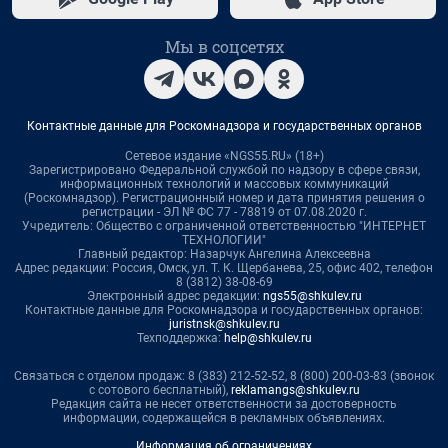
Мы в соцсетях
Контактные данные для Роскомнадзора и государственных органов
Сетевое издание «NGS55.RU» (18+)
Зарегистрировано Федеральной службой по надзору в сфере связи,
информационных технологий и массовых коммуникаций
(Роскомнадзор). Регистрационный номер и дата принятия решения о
регистрации - ЭЛ № ФС 77 - 78819 от 07.08.2020 г.
Учредитель: Общество с ограниченной ответственностью "ИНТЕРНЕТ
ТЕХНОЛОГИИ"
Главный редактор: Назарчук Ангелина Алексеевна
Адрес редакции: Россия, Омск, ул. Т. К. Щербанева, 25, офис 402, телефон
8 (3812) 38-08-69
Электронный адрес редакции:
ngs55@shkulev.ru
Контактные данные для Роскомнадзора и государственных органов:
juristnsk@shkulev.ru
Техподдержка:
help@shkulev.ru
Связаться с отделом продаж: 8 (383) 212-52-52, 8 (800) 200-03-83 (звонок
с сотового бесплатный),
reklamangs@shkulev.ru
Редакция сайта не несет ответственности за достоверность
информации, содержащейся в рекламных объявлениях.
Информация об ограничениях