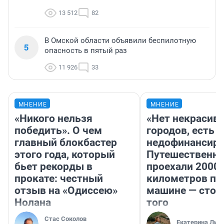
13 512
82
В Омской области объявили беспилотную
5
опасность в пятый раз
11 926
33
МНЕНИЕ
МНЕНИЕ
«Никого нельзя
«Нет некрасив
победить». О чем
городов, есть
главный блокбастер
недофинансиро
этого года, который
Путешественн
бьет рекорды в
проехали 2000
прокате: честный
километров по 
отзыв на «Одиссею»
машине — стои
Нолана
того
Стас Соколов
Екатерина Лит