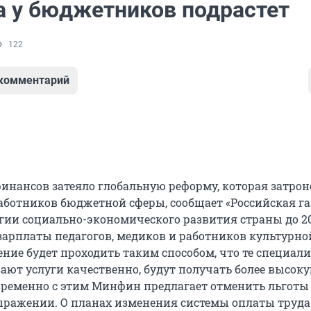
а у бюджетников подрастет
122
 комментарий
инансов затеяло глобальную реформу, которая затрон
аботников бюджетной сферы, сообщает «Российская газ
егии социально-экономического развития страны до 20
зарплаты педагогов, медиков и работников культурно
ие будет проходить таким способом, что те специали
ают услуги качественно, будут получать более высок
временно с этим Минфин предлагает отменить льготы
ражении. О планах изменения системы оплаты труда