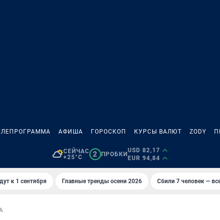
ЕЛЕПРОГРАММА
АФИША
ГОРОСКОП
КУРСЫ ВАЛЮТ
ZODY
П
USD 82,17
СЕЙЧАС
2
ПРОБКИ
+25°C
EUR 94,84
дут к 1 сентября
Главные тренды осени 2026
Сбили 7 человек — все
А