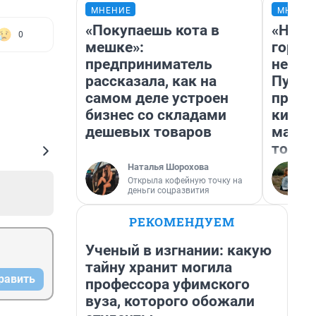
МНЕНИЕ
МНЕНИ
«Покупаешь кота в
«Нет 
0
мешке»:
городо
предприниматель
недоф
рассказала, как на
Путеш
самом деле устроен
проех
бизнес со складами
килом
дешевых товаров
машин
того
Наталья Шорохова
Открыла кофейную точку на
деньги соцразвития
РЕКОМЕНДУЕМ
Ученый в изгнании: какую
тайну хранит могила
равить
профессора уфимского
вуза, которого обожали