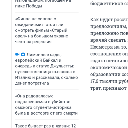
Наговициной, погибшей на
бюджетников со
пике Победы
«Финал не совпал с
Как будет рассч
ожиданиями»: стоит ли
предложениям, 
смотреть фильм «Старый
предложено повы
орел» на большом экране —
врачей сделать
честная рецензия
Несмотря на то
соотношение опл
Лимонные сады,
годах составило
европейский Байкал и
очередь к статуе Джульетты:
экономической 
путешественница съездила в
образовании сос
Италию и рассказала, сколько
17,6 тысячи ру
денег потратила
трат, признают
«Она радовалась»:
подозреваемая в убийстве
омского студента-историка
была в восторге от его смерти
Такое бывает раз в жизни: 12