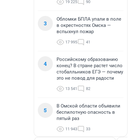
19 225
90
Обломки БПЛА упали в поле
3
в окрестностях Омска —
вспыхнул пожар
17 995
41
Российскому образованию
4
конец? В стране растет число
стобалльников ЕГЭ — почему
это не повод для радости
13 541
82
В Омской области объявили
5
беспилотную опасность в
пятый раз
11 943
33