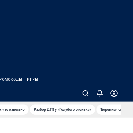
РОМОКОДЫ
ИГРЫ
, что известно
Разбор ДТП у «Голубого огонька»
Тюремная система