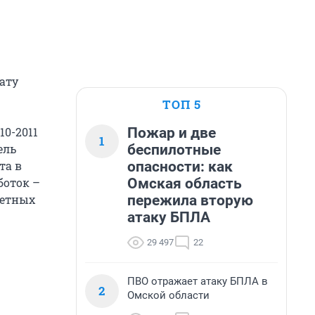
лату
.
ТОП 5
Пожар и две
10-2011
1
беспилотные
ель
опасности: как
та в
Омская область
боток –
пережила вторую
жетных
атаку БПЛА
29 497
22
ПВО отражает атаку БПЛА в
2
Омской области