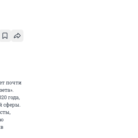
ет почти
ета».
20 года,
й сферы.
сты,
ую
 в