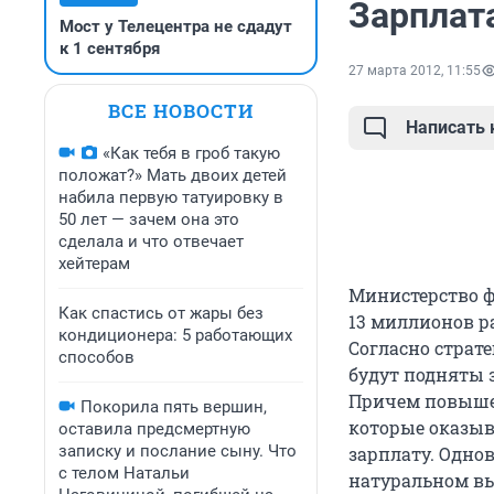
Зарплат
Мост у Телецентра не сдадут
к 1 сентября
27 марта 2012, 11:55
ВСЕ НОВОСТИ
Написать
«Как тебя в гроб такую
положат?» Мать двоих детей
набила первую татуировку в
50 лет — зачем она это
сделала и что отвечает
хейтерам
Министерство ф
Как спастись от жары без
13 миллионов р
кондиционера: 5 работающих
Согласно страт
способов
будут подняты 
Причем повышен
Покорила пять вершин,
которые оказыв
оставила предсмертную
записку и послание сыну. Что
зарплату. Одно
с телом Натальи
натуральном вы