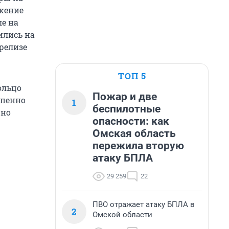
ижение
ле на
ились на
 релизе
ТОП 5
ольцо
Пожар и две
епенно
1
беспилотные
жно
опасности: как
Омская область
пережила вторую
атаку БПЛА
29 259
22
ПВО отражает атаку БПЛА в
2
Омской области