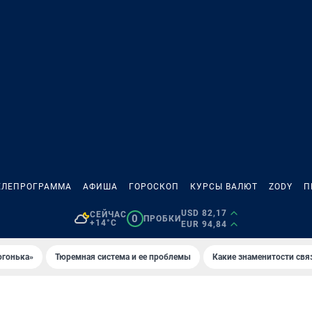
ЕЛЕПРОГРАММА
АФИША
ГОРОСКОП
КУРСЫ ВАЛЮТ
ZODY
П
USD 82,17
СЕЙЧАС
0
ПРОБКИ
+14°C
EUR 94,84
огонька»
Тюремная система и ее проблемы
Какие знаменитости свя