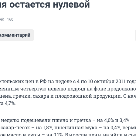
я остается нулевой
160
 комментарий
тельских цен в РФ на неделе с 4 по 10 октября 2011 год
менным четвертую неделю подряд на фоне продолжа
ена, гречки, сахара и плодоовощной продукции. С нач
 4,7%.
неделю подешевели пшено и гречка – на 4,0% и 3,4%
 сахар-песок – на 1,8%, пшеничная мука – на 0,4%, вер
ое масло и куры – на 0,1%. Выросли цены на яйца и с