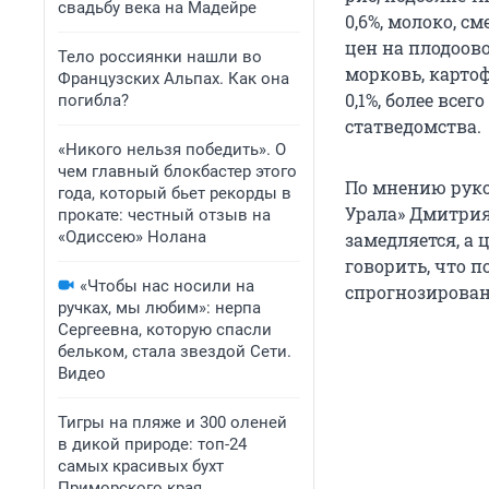
свадьбу века на Мадейре
0,6%, молоко, см
цен на плодоово
Тело россиянки нашли во
морковь, картоф
Французских Альпах. Как она
0,1%, более всег
погибла?
статведомства.
«Никого нельзя победить». О
чем главный блокбастер этого
По мнению руко
года, который бьет рекорды в
Урала» Дмитрия
прокате: честный отзыв на
«Одиссею» Нолана
замедляется, а 
говорить, что 
«Чтобы нас носили на
спрогнозирован
ручках, мы любим»: нерпа
Сергеевна, которую спасли
бельком, стала звездой Сети.
Видео
Тигры на пляже и 300 оленей
в дикой природе: топ-24
самых красивых бухт
Приморского края