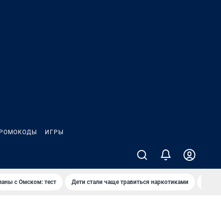
РОМОКОДЫ
ИГРЫ
заны с Омском: тест
Дети стали чаще травиться наркотиками
Появя