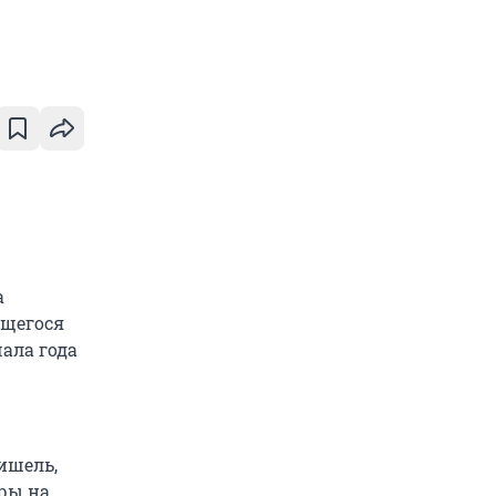
а
ющегося
ала года
мишель,
ыры на