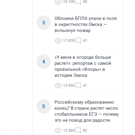
19 109
90
Обломки БПЛА упали в поле
3
в окрестностях Омска —
вспыхнул пожар
17 878
41
«У меня в огороде больше
4
растет»: репортаж с самой
провальной «Флоры» в
истории Омска
13 555
41
Российскому образованию
5
конец? В стране растет число
стобалльников ЕГЭ — почему
это не повод для радости
13 384
82