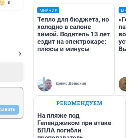
0
МНЕНИЕ
МНЕНИ
Тепло для бюджета, но
«Горо
холодно в салоне
папер
зимой. Водитель 13 лет
возму
ездит на электрокаре:
устан
плюсы и минусы
Высоц
Денис Дедюхин
РЕКОМЕНДУЕМ
равить
На пляже под
Геленджиком при атаке
БПЛА погибли
преподаватель