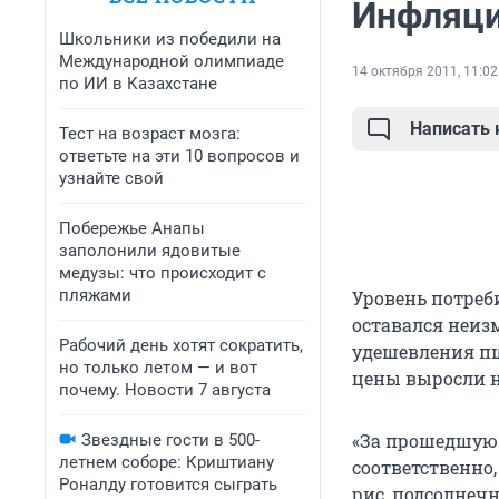
Инфляци
Школьники из победили на
Международной олимпиаде
14 октября 2011, 11:02
по ИИ в Казахстане
Написать
Тест на возраст мозга:
ответьте на эти 10 вопросов и
узнайте свой
Побережье Анапы
заполонили ядовитые
медузы: что происходит с
пляжами
Уровень потреби
оставался неиз
Рабочий день хотят сократить,
удешевления пш
но только летом — и вот
цены выросли на
почему. Новости 7 августа
«За прошедшую 
Звездные гости в 500-
летнем соборе: Криштиану
соответственно,
Роналду готовится сыграть
рис, подсолнечн