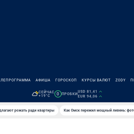
ЕЛЕПРОГРАММА
АФИША
ГОРОСКОП
КУРСЫ ВАЛЮТ
ZODY
П
USD 81,41
СЕЙЧАС
0
ПРОБКИ
+19°C
EUR 94,06
длагают рожать ради квартиры
Как Омск пережил мощный ливень: фот