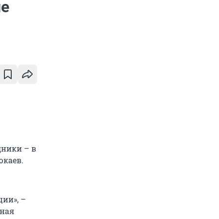
ие
дники – в
юкаев.
ии», –
рная