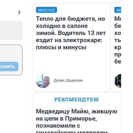
МНЕНИЕ
МНЕНИ
Тепло для бюджета, но
Мой б
холодно в салоне
береж
зимой. Водитель 13 лет
хотел
ездит на электрокаре:
тысяч
плюсы и минусы
креди
приех
безоп
равить
Денис Дедюхин
РЕКОМЕНДУЕМ
Медведицу Майю, жившую
на цепи в Приморье,
познакомили с
гималайским медведем