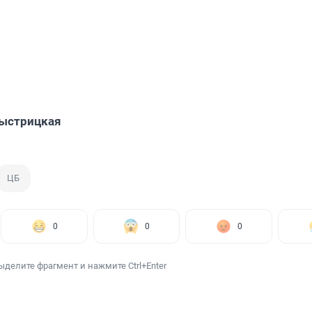
Быстрицкая
ЦБ
0
0
0
ыделите фрагмент и нажмите Ctrl+Enter