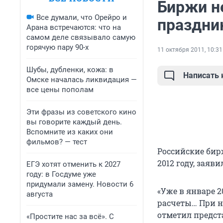
Биржи н
Все думали, что Орейро и
праздни
Арана встречаются: что на
самом деле связывало самую
горячую пару 90-х
11 октября 2011, 10:31
Шубы, дубленки, кожа: в
Написать
Омске началась ликвидация —
все цены пополам
Эти фразы из советского кино
вы говорите каждый день.
Вспомните из каких они
фильмов? — тест
Российские бир
2012 году, заяв
ЕГЭ хотят отменить к 2027
году: в Госдуме уже
придумали замену. Новости 6
«Уже в январе 2
августа
расчеты… При н
отметил предста
«Простите нас за всё». С