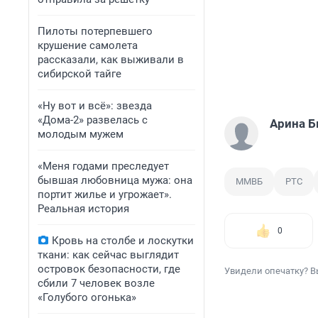
Пилоты потерпевшего
крушение самолета
рассказали, как выживали в
сибирской тайге
«Ну вот и всё»: звезда
«Дома-2» развелась с
Арина 
молодым мужем
«Меня годами преследует
бывшая любовница мужа: она
ММВБ
РТС
портит жилье и угрожает».
Реальная история
0
Кровь на столбе и лоскутки
ткани: как сейчас выглядит
островок безопасности, где
Увидели опечатку? В
сбили 7 человек возле
«Голубого огонька»