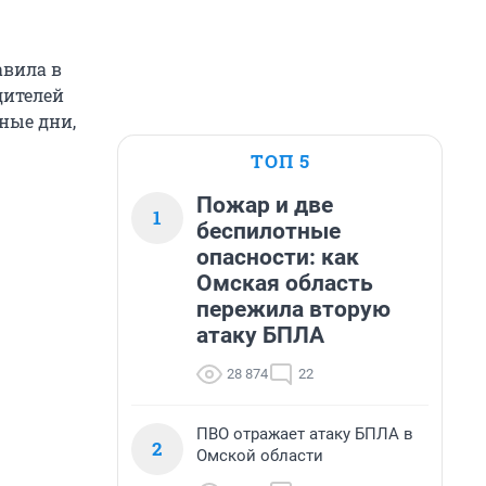
авила в
дителей
ные дни,
ТОП 5
Пожар и две
1
беспилотные
опасности: как
Омская область
пережила вторую
атаку БПЛА
28 874
22
ПВО отражает атаку БПЛА в
2
Омской области