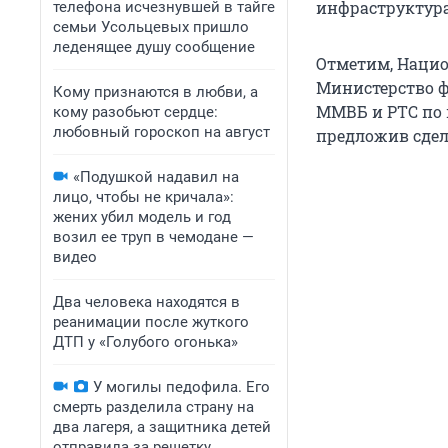
инфраструктура
телефона исчезнувшей в тайге
семьи Усольцевых пришло
леденящее душу сообщение
Отметим, Нацио
Министерство ф
Кому признаются в любви, а
ММВБ и РТС по 
кому разобьют сердце:
любовный гороскоп на август
предложив сдел
«Подушкой надавил на
лицо, чтобы не кричала»:
жених убил модель и год
возил ее труп в чемодане —
видео
Два человека находятся в
реанимации после жуткого
ДТП у «Голубого огонька»
У могилы педофила. Его
смерть разделила страну на
два лагеря, а защитника детей
отправила за решетку