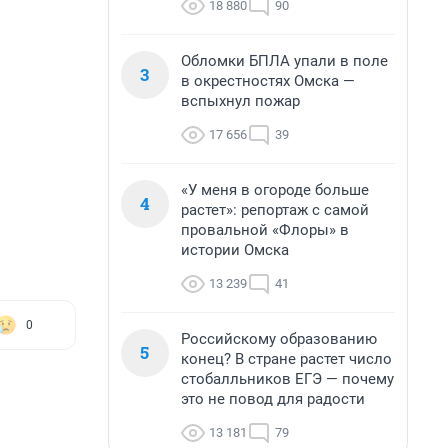
18 880
90
Обломки БПЛА упали в поле
3
в окрестностях Омска —
вспыхнул пожар
17 656
39
«У меня в огороде больше
4
растет»: репортаж с самой
провальной «Флоры» в
истории Омска
13 239
41
0
Российскому образованию
5
конец? В стране растет число
стобалльников ЕГЭ — почему
это не повод для радости
13 181
79