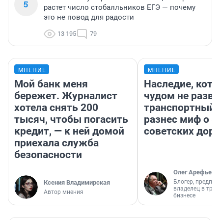
5
растет число стобалльников ЕГЭ — почему
это не повод для радости
13 195
79
МНЕНИЕ
МНЕНИЕ
Мой банк меня
Наследие, кото
бережет. Журналист
чудом не разва
хотела снять 200
транспортный 
тысяч, чтобы погасить
разнес миф о 
кредит, — к ней домой
советских доро
приехала служба
безопасности
Олег Арефьев
Блогер, предпри
Ксения Владимирская
владелец в тра
Автор мнения
бизнесе