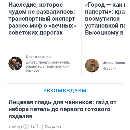
Наследие, которое
«Город — как н
чудом не развалилось:
паперти»: крае
транспортный эксперт
возмутился
разнес миф о «вечных»
установкой па
советских дорогах
Высоцкому в 
Олег Арефьев
Блогер, предприниматель,
Игорь Коновал
владелец в транспортном
Историк
бизнесе
РЕКОМЕНДУЕМ
Лицевая гладь для чайников: гайд от
набора петель до первого готового
изделия
9 минут
124
Обсудить