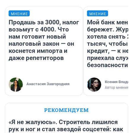
МНЕНИЕ
МНЕНИЕ
Продашь за 3000, налог
Мой банк меня
возьмут с 4000. Что
бережет. Журн
нам готовит новый
хотела снять 2
налоговый закон — он
тысяч, чтобы п
коснется импорта и
кредит, — к не
даже репетиторов
приехала служ
безопасности
Ксения Владим
Анастасия Завгородняя
Автор мнения
РЕКОМЕНДУЕМ
«Я не жалуюсь». Строитель лишился
рук и ног и стал звездой соцсетей: как