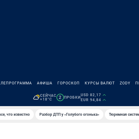
ЕЛЕПРОГРАММА
АФИША
ГОРОСКОП
КУРСЫ ВАЛЮТ
ZODY
П
USD 82,17
СЕЙЧАС
2
ПРОБКИ
+18°C
EUR 94,84
се, что известно
Разбор ДТП у «Голубого огонька»
Тюремная систе