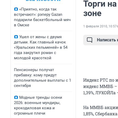
Торги н
«Приятно, когда так
зоне
встречают»: рэперу Gazan
подарили баскетбольный мяч
в Омске
1 февраля 2010, 10:57
Ушел от жены с двумя
Написать
детьми. Как главный качок
«Уральских пельменей» в 54
года закрутил роман с
молодой красоткой
Пенсионеры получат
прибавку: кому придут
Индекс РТС по и
дополнительные выплаты с 1
сентября
индекс ММВБ – н
1,39%, ЛУКОЙЛа –
Модные тренды осени
2026: военные мундиры,
На ММВБ акции Г
крокодиловая кожа и
огромные плечи
1,85%, Сбербанк