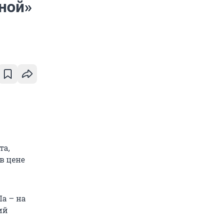
ной»
та,
в цене
Ла – на
ий