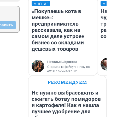
МНЕНИЕ
МНЕНИ
«Покупаешь кота в
Насле
мешке»:
чудом
предприниматель
транс
равить
рассказала, как на
разне
самом деле устроен
совет
бизнес со складами
дешевых товаров
Наталья Шорохова
Открыла кофейную точку на
деньги соцразвития
РЕКОМЕНДУЕМ
Не нужно выбрасывать и
сжигать ботву помидоров
и картофеля! Как я нашла
лучшее удобрение для