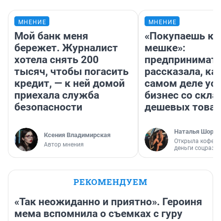
МНЕНИЕ
МНЕНИЕ
Мой банк меня
«Покупаешь ко
бережет. Журналист
мешке»:
хотела снять 200
предпринимат
тысяч, чтобы погасить
рассказала, как
кредит, — к ней домой
самом деле ус
приехала служба
бизнес со скл
безопасности
дешевых това
Наталья Шорох
Ксения Владимирская
Открыла кофейн
Автор мнения
деньги соцразв
РЕКОМЕНДУЕМ
«Так неожиданно и приятно». Героиня
мема вспомнила о съемках с гуру