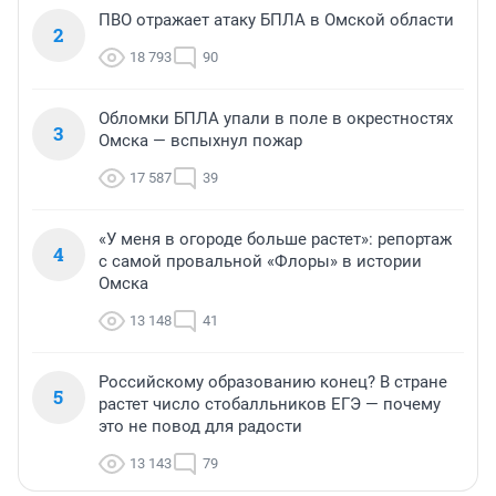
ПВО отражает атаку БПЛА в Омской области
2
18 793
90
Обломки БПЛА упали в поле в окрестностях
3
Омска — вспыхнул пожар
17 587
39
«У меня в огороде больше растет»: репортаж
4
с самой провальной «Флоры» в истории
Омска
13 148
41
Российскому образованию конец? В стране
5
растет число стобалльников ЕГЭ — почему
это не повод для радости
13 143
79