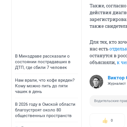
Также, согласно
действия диагн
зарегистрирова
также свидетел
Для тех, кто хо
нас есть
отдель
останутся в ро
В Минздраве рассказали о
состоянии пострадавших в
объясняли,
к ч
ДТП, где сбили 7 человек
Виктор 
Нам врали, что кофе вреден?
Журналист 
Кому можно пить до пяти
чашек в день
Водительские пра
В 2026 году в Омской области
благоустроят около 80
общественных пространств
0