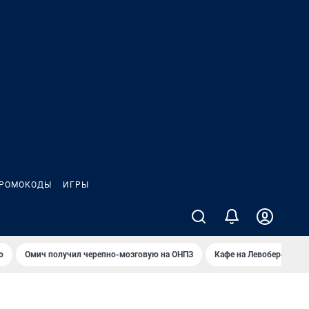
РОМОКОДЫ
ИГРЫ
о
Омич получил черепно-мозговую на ОНПЗ
Кафе на Левобережье в