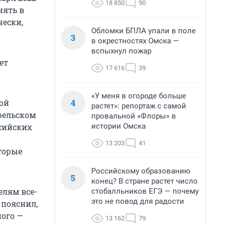
18 850
90
нять в
чески,
Обломки БПЛА упали в поле
3
в окрестностях Омска —
вспыхнул пожар
ет
17 616
39
«У меня в огороде больше
4
ой
растет»: репортаж с самой
прельском
провальной «Флоры» в
истории Омска
ссийских
13 203
41
торые
Российскому образованию
5
конец? В стране растет число
елям все-
стобалльников ЕГЭ — почему
это не повод для радости
 пояснил,
ного —
13 162
79