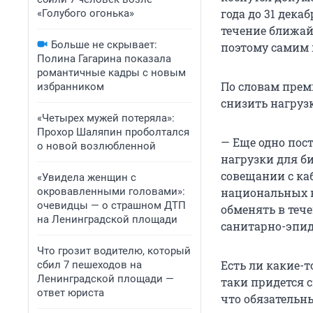
года до 31 декаб
«Голубого огонька»
течение ближай
Больше не скрывает:
поэтому самим в
Полина Гагарина показала
романтичные кадры с новым
По словам прем
избранником
снизить нагрузк
«Четырех мужей потеряла»:
Прохор Шаляпин проболтался
— Еще одно пос
о новой возлюбленной
нагрузки для би
совещании с ка
«Увидела женщин с
окровавленными головами»:
национальных в
очевидцы — о страшном ДТП
обменять в теч
на Ленинградской площади
санитарно-эпи
Что грозит водителю, который
Есть ли какие-т
сбил 7 пешеходов на
Ленинградской площади —
таки придется 
ответ юриста
что обязательн