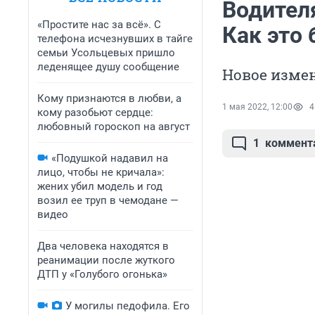
Водителя
«Простите нас за всё». С
Как это 
телефона исчезнувших в тайге
семьи Усольцевых пришло
леденящее душу сообщение
Новое измен
Кому признаются в любви, а
1 мая 2022, 12:00
4
кому разобьют сердце:
любовный гороскоп на август
1
коммент
«Подушкой надавил на
лицо, чтобы не кричала»:
жених убил модель и год
возил ее труп в чемодане —
видео
Два человека находятся в
реанимации после жуткого
ДТП у «Голубого огонька»
У могилы педофила. Его