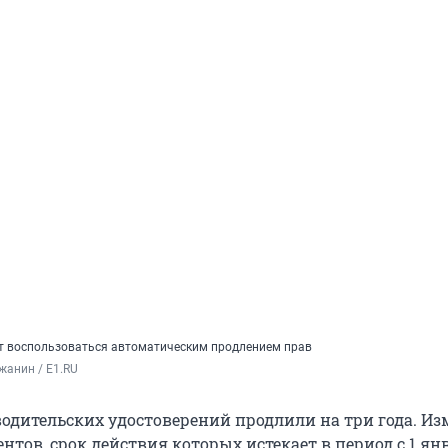
ут воспользоваться автоматическим продлением прав
жанин / E1.RU
водительских удостоверений продлили на три года. И
нтов, срок действия которых истекает в период с 1 ян