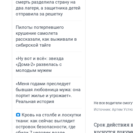
смерть разделила страну на
два лагеря, а защитника детей
отправила за решетку
Пилоты потерпевшего
крушение самолета
рассказали, как выживали в
сибирской тайге
«Ну вот и всё»: звезда
«Дома-2» развелась с
молодым мужем
«Меня годами преследует
бывшая любовница мужа: она
портит жилье и угрожает».
Реальная история
Не все водители смог
Источник: 
Артем Устю
Кровь на столбе и лоскутки
ткани: как сейчас выглядит
Срок действия 
островок безопасности, где
коснутся докуме
сбили 7 человек возле