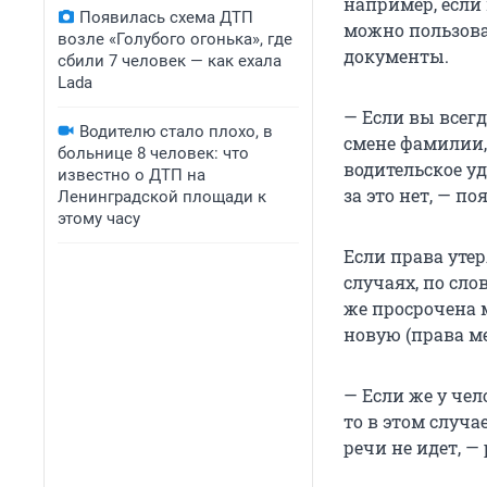
например, если
Появилась схема ДТП
можно пользова
возле «Голубого огонька», где
документы.
сбили 7 человек — как ехала
Lada
— Если вы всегд
Водителю стало плохо, в
смене фамилии,
больнице 8 человек: что
водительское уд
известно о ДТП на
за это нет, — п
Ленинградской площади к
этому часу
Если права уте
случаях, по сло
же просрочена 
новую (права ме
— Если же у че
то в этом случа
речи не идет, —