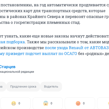
 постановлению, на год автоматически продлевается 
остических карт для транспортных средств, которые
ны в районах Крайнего Севера и перевозят опасные гр
ьства о госрегистрации племенных стад.
чет узнать, какие еще новые законы начнут действовать
ная подборка
. Также мы рассказывали о том, какие мо
ссийском производстве
после ухода Renault от АВТОВАЗ
ему приведет подсчет выплат по ОСАГО
без «родных» де
Старцев
национальной редакции
ва
Продление срока
Водитель
0
0
0