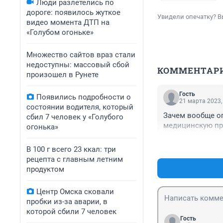
Люди разлетелись по
дороге: появилось жуткое
Увидели опечатку? В
видео момента ДТП на
«Голубом огоньке»
Множество сайтов враз стали
недоступны: массовый сбой
КОММЕНТАР
произошел в Рунете
Гость
Появились подробности о
21 марта 2023,
состоянии водителя, который
Зачем вообще ог
сбил 7 человек у «Голубого
медицинскую пре
огонька»
В 100 г всего 23 ккал: три
рецепта с главным летним
продуктом
Центр Омска сковали
пробки из-за аварии, в
которой сбили 7 человек
Гость