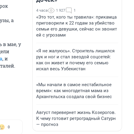
срок
4 часа
1 927
1
«Это тот, кого ты травила»: прикамца
узы, а
приговорили к 22 годам за убийство
семьи его девушки, сейчас он звонит
ей с угрозами
 в мае, у
«Я не жалуюсь». Строитель лишился
дели
рук и ног и стал звездой соцсетей:
а
, и
как он живет и почему его семью
талей.
искал весь Узбекистан
«Мы начали в самое нестабильное
время»: как многодетная мама из
Архангельска создала свой бизнес
Август перевернет жизнь Козерогов.
К чему готовит ретроградный Сатурн
— прогноз
0