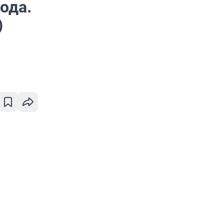
ода.
)