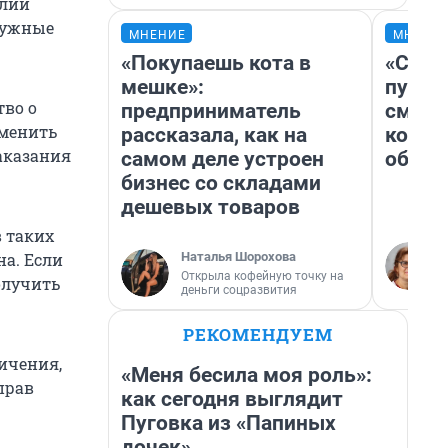
илии
 нужные
МНЕНИЕ
МНЕНИ
«Покупаешь кота в
«Спут
мешке»:
пургу»
тво о
предприниматель
смерт
аменить
рассказала, как на
котор
наказания
самом деле устроен
обнар
бизнес со складами
дешевых товаров
в таких
Наталья Шорохова
на. Если
Открыла кофейную точку на
олучить
деньги соцразвития
РЕКОМЕНДУЕМ
ичения,
«Меня бесила моя роль»:
прав
как сегодня выглядит
Пуговка из «Папиных
дочек»