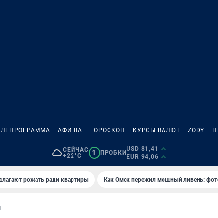
ЕЛЕПРОГРАММА
АФИША
ГОРОСКОП
КУРСЫ ВАЛЮТ
ZODY
П
USD 81,41
СЕЙЧАС
1
ПРОБКИ
+22°C
EUR 94,06
длагают рожать ради квартиры
Как Омск пережил мощный ливень: фот
И