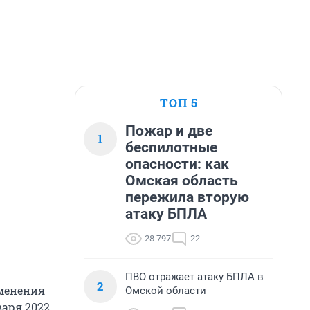
ТОП 5
Пожар и две
1
беспилотные
опасности: как
Омская область
пережила вторую
атаку БПЛА
28 797
22
ПВО отражает атаку БПЛА в
2
зменения
Омской области
варя 2022