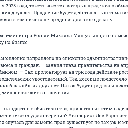
ря 2023 года, то есть всех тех, которые предстояло обме
ших двух лет. Продление будет действовать автомати
одителям ничего не придется для этого делать.
ьер-министра России Михаила Мишустина, это помож
у на бизнес.
тановление направлено на снижение административн
знеса и граждан, — заявил глава правительства на а
бмином. — Оно пролонгирует на три года действие ро
одительских удостоверений. Тех, которые предстояло
ение ближайших двух лет. На год будут продлены неко
демиологические заключения.
о стандартные обязательства, при которых этим водит
сменить свои удостоверения? Автоюрист Лев Воропаев
ых случаев для замены прав существует не так уж и м