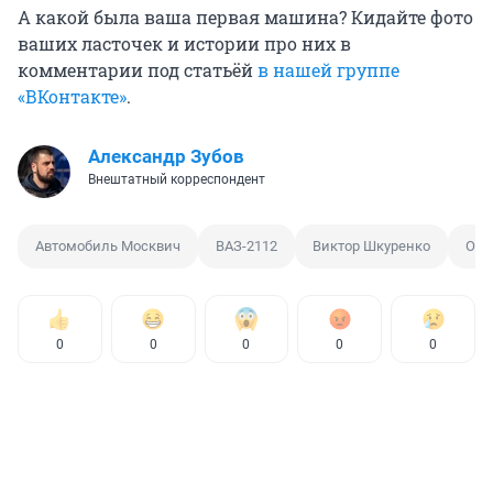
А какой была ваша первая машина? Кидайте фото
ваших ласточек и истории про них в
комментарии под статьёй
в нашей группе
«ВКонтакте»
.
Александр Зубов
Внештатный корреспондент
Автомобиль Москвич
ВАЗ-2112
Виктор Шкуренко
Окс
0
0
0
0
0