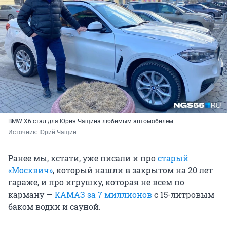
BMW Х6 стал для Юрия Чащина любимым автомобилем
Источник: 
Юрий Чащин
Ранее мы, кстати, уже писали и про
старый
«Москвич»
, который нашли в закрытом на 20 лет
гараже, и про игрушку, которая не всем по
карману —
КАМАЗ за 7 миллионов
с 15-литровым
баком водки и сауной.