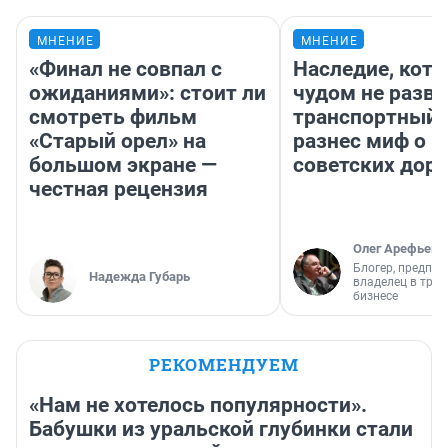
МНЕНИЕ
МНЕНИЕ
«Финал не совпал с
Наследие, кото
ожиданиями»: стоит ли
чудом не разва
смотреть фильм
транспортный 
«Старый орел» на
разнес миф о 
большом экране —
советских доро
честная рецензия
Олег Арефьев
Блогер, предпри
Надежда Губарь
владелец в тра
бизнесе
РЕКОМЕНДУЕМ
«Нам не хотелось популярности».
Бабушки из уральской глубинки стали