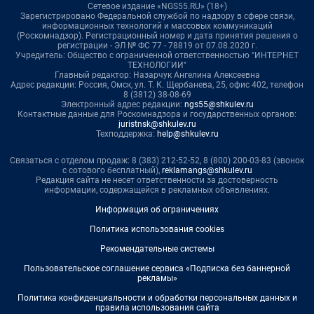
Сетевое издание «NGS55.RU» (18+)
Зарегистрировано Федеральной службой по надзору в сфере связи,
информационных технологий и массовых коммуникаций
(Роскомнадзор). Регистрационный номер и дата принятия решения о
регистрации - ЭЛ № ФС 77 - 78819 от 07.08.2020 г.
Учредитель: Общество с ограниченной ответственностью "ИНТЕРНЕТ
ТЕХНОЛОГИИ"
Главный редактор: Назарчук Ангелина Алексеевна
Адрес редакции: Россия, Омск, ул. Т. К. Щербанева, 25, офис 402, телефон
8 (3812) 38-08-69
Электронный адрес редакции:
ngs55@shkulev.ru
Контактные данные для Роскомнадзора и государственных органов:
juristnsk@shkulev.ru
Техподдержка:
help@shkulev.ru
Связаться с отделом продаж: 8 (383) 212-52-52, 8 (800) 200-03-83 (звонок
с сотового бесплатный),
reklamangs@shkulev.ru
Редакция сайта не несет ответственности за достоверность
информации, содержащейся в рекламных объявлениях.
Информация об ограничениях
Политика использования cookies
Рекомендательные системы
Пользовательское соглашение сервиса «Подписка без баннерной
рекламы»
Политика конфиденциальности и обработки персональных данных и
правила использования сайта