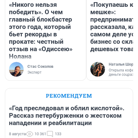
«Никого нельзя
«Покупаешь ко
победить». О чем
мешке»:
главный блокбастер
предпринимат
этого года, который
рассказала, как
бьет рекорды в
самом деле ус
прокате: честный
бизнес со скл
отзыв на «Одиссею»
дешевых това
Нолана
Наталья Шорох
Стас Соколов
Открыла кофейн
Эксперт
деньги соцразв
РЕКОМЕНДУЕМ
«Год преследовал и облил кислотой».
Рассказ петербурженки о жестоком
нападении и реабилитации
8 августа
10 361
133