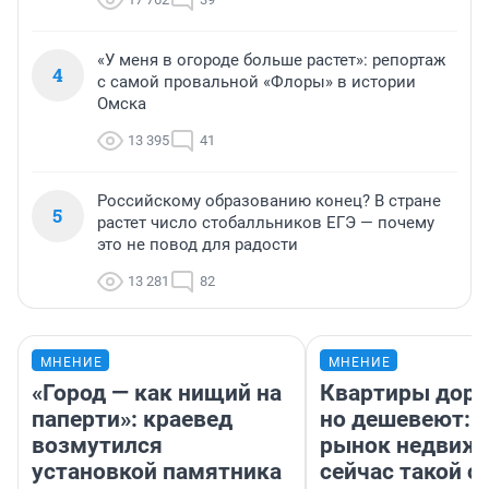
«У меня в огороде больше растет»: репортаж
4
с самой провальной «Флоры» в истории
Омска
13 395
41
Российскому образованию конец? В стране
5
растет число стобалльников ЕГЭ — почему
это не повод для радости
13 281
82
МНЕНИЕ
МНЕНИЕ
«Город — как нищий на
Квартиры дор
паперти»: краевед
но дешевеют: 
возмутился
рынок недвиж
установкой памятника
сейчас такой 