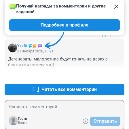
Получай награды за комментарии и другие 
Гость
21 января 2020, 13:18
задания!
Как вы достали со своими заголовками! Не 
Подробнее в профиле
выставИЛИ, а выставЯТ!!!
+0
–1
Ука😎
21 января 2020, 10:21
Дегенераты малолетние будут гонять на вазах с 
блатными номерами))
+1
–0
Читать все комментарии
Гость
Отправить
Войти