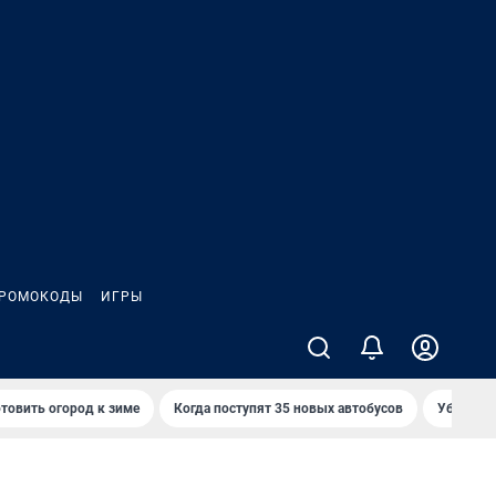
РОМОКОДЫ
ИГРЫ
товить огород к зиме
Когда поступят 35 новых автобусов
Убийца р