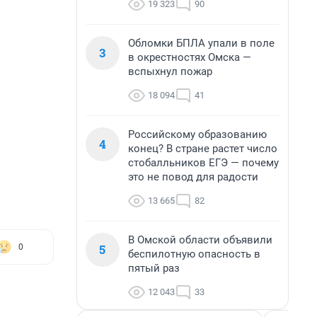
19 323
90
Обломки БПЛА упали в поле
3
в окрестностях Омска —
вспыхнул пожар
18 094
41
Российскому образованию
4
конец? В стране растет число
стобалльников ЕГЭ — почему
это не повод для радости
13 665
82
В Омской области объявили
5
0
беспилотную опасность в
пятый раз
12 043
33