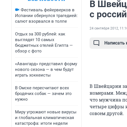
В Швейц
Фестиваль фейерверков в
с росси
Испании обернулся трагедией:
салют взорвался в толпе
24 сентября 2012, 11:1
Отдых за 300 рублей: как
выглядят 10 самых
Написать
бюджетных отелей Египта —
обзор с фото
«Авангард» представил форму
нового сезона — в чем будут
играть хоккеисты
В Швейцарии за
В Омске пересчитают всех
номерами. Межд
бродячих собак — зачем это
нужно
что мужчина по
четыре цифры и
Миру угрожают новые вирусы
совсем другой.
и глобальная климатическая
катастрофа: итоги недели