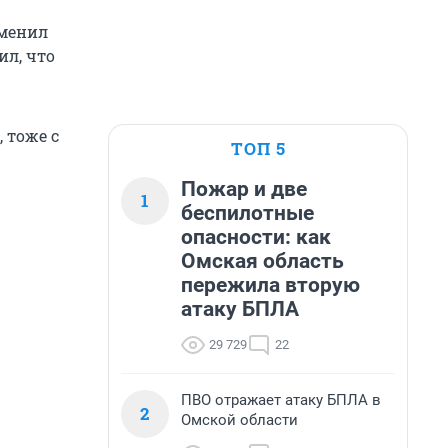
сменил
ил, что
 тоже с
ТОП 5
Пожар и две
1
беспилотные
опасности: как
Омская область
пережила вторую
атаку БПЛА
29 729
22
ПВО отражает атаку БПЛА в
2
Омской области