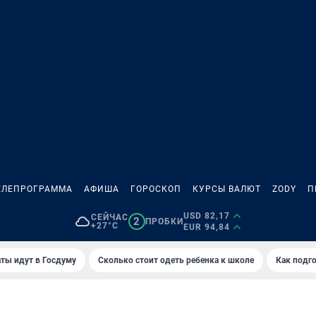
ЕЛЕПРОГРАММА
АФИША
ГОРОСКОП
КУРСЫ ВАЛЮТ
ZODY
П
USD 82,17
СЕЙЧАС
2
ПРОБКИ
+27°C
EUR 94,84
ты идут в Госдуму
Сколько стоит одеть ребенка к школе
Как подго