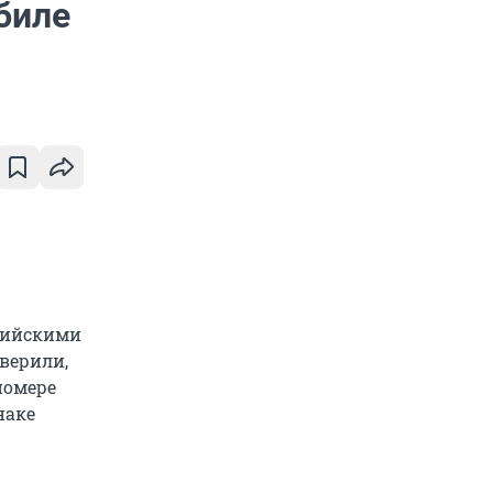
биле
ссийскими
верили,
номере
наке