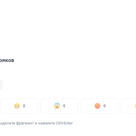
ряков
0
0
0
ыделите фрагмент и нажмите Ctrl+Enter