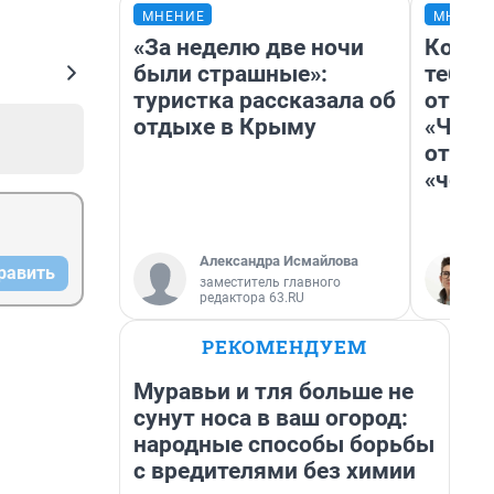
МНЕНИЕ
МНЕНИ
«За неделю две ночи
Колоб
были страшные»:
тебя 
туристка рассказала об
отлож
отдыхе в Крыму
«Чело
отзыв
«чело
Александра Исмайлова
равить
заместитель главного
редактора 63.RU
РЕКОМЕНДУЕМ
Муравьи и тля больше не
сунут носа в ваш огород:
народные способы борьбы
с вредителями без химии