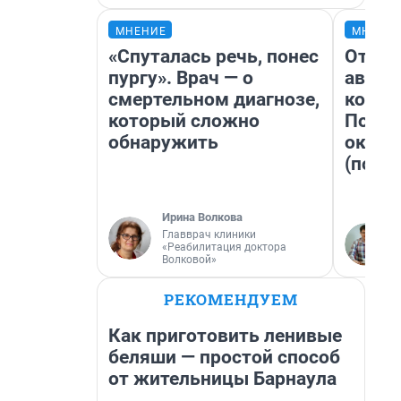
МНЕНИЕ
МНЕНИ
«Спуталась речь, понес
От су
пургу». Врач — о
автоб
смертельном диагнозе,
конди
который сложно
Почем
обнаружить
оказа
(почти
Ирина Волкова
Главврач клиники
«Реабилитация доктора
Волковой»
РЕКОМЕНДУЕМ
Как приготовить ленивые
беляши — простой способ
от жительницы Барнаула