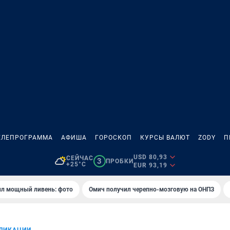
ЕЛЕПРОГРАММА
АФИША
ГОРОСКОП
КУРСЫ ВАЛЮТ
ZODY
П
USD 80,93
СЕЙЧАС
3
ПРОБКИ
+25°C
EUR 93,19
ил мощный ливень: фото
Омич получил черепно-мозговую на ОНПЗ