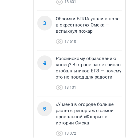
18 601
Обломки БПЛА упали в поле
3
в окрестностях Омска —
вспыхнул пожар
17 510
Российскому образованию
4
конец? В стране растет число
стобалльников ЕГЭ — почему
это не повод для радости
13 101
«У меня в огороде больше
5
растет»: репортаж с самой
провальной «Флоры» в
истории Омска
13 072