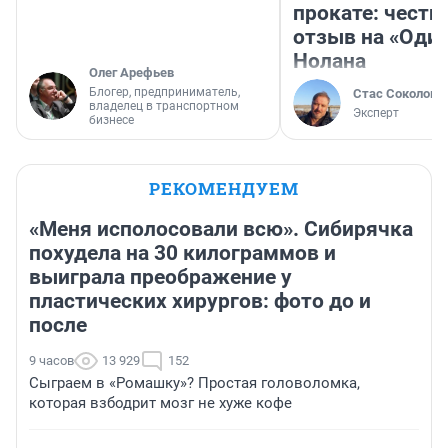
прокате: честн
отзыв на «Оди
Нолана
Олег Арефьев
Блогер, предприниматель,
Стас Соколов
владелец в транспортном
Эксперт
бизнесе
РЕКОМЕНДУЕМ
«Меня исполосовали всю». Сибирячка
похудела на 30 килограммов и
выиграла преображение у
пластических хирургов: фото до и
после
9 часов
13 929
152
Сыграем в «Ромашку»? Простая головоломка,
которая взбодрит мозг не хуже кофе