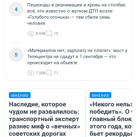
Пешеходы в реанимации и кровь на столбах:
4
всё, что известно о жутком ДТП возле
«Голубого огонька» — там сбили семь
человек
8 058
15
«Материалов нет, зарплату не платят»: мост у
5
Телецентра не сдадут к 1 сентября — что
происходит на объекте
7 208
71
МНЕНИЕ
МНЕНИЕ
Наследие, которое
«Никого нельз
чудом не развалилось:
победить». О ч
транспортный эксперт
главный блокб
разнес миф о «вечных»
этого года, ко
советских дорогах
бьет рекорды 