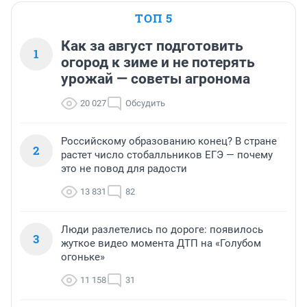
ТОП 5
Как за август подготовить
1
огород к зиме и не потерять
урожай — советы агронома
20 027
Обсудить
Российскому образованию конец? В стране
2
растет число стобалльников ЕГЭ — почему
это не повод для радости
13 831
82
Люди разлетелись по дороге: появилось
3
жуткое видео момента ДТП на «Голубом
огоньке»
11 158
31