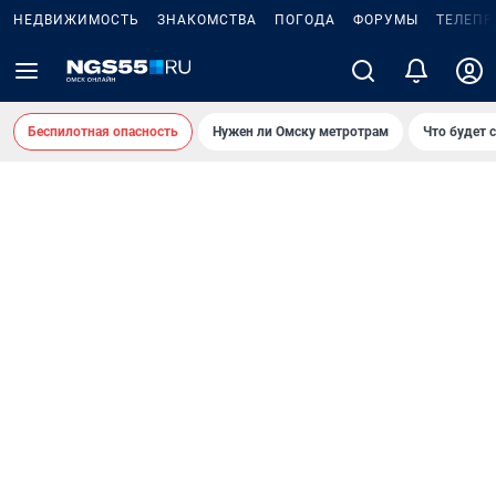
НЕДВИЖИМОСТЬ
ЗНАКОМСТВА
ПОГОДА
ФОРУМЫ
ТЕЛЕПР
Беспилотная опасность
Нужен ли Омску метротрам
Что будет 