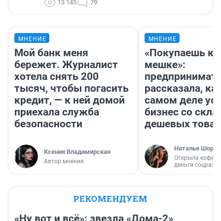
13 145
79
МНЕНИЕ
МНЕНИЕ
Мой банк меня
«Покупаешь ко
бережет. Журналист
мешке»:
хотела снять 200
предпринимат
тысяч, чтобы погасить
рассказала, как
кредит, — к ней домой
самом деле ус
приехала служба
бизнес со скл
безопасности
дешевых това
Наталья Шорох
Ксения Владимирская
Открыла кофейн
Автор мнения
деньги соцразв
РЕКОМЕНДУЕМ
«Ну вот и всё»: звезда «Дома-2»