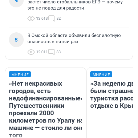
растет число стобалльников ЕГЭ — почему
это не повод для радости
13 613
82
В Омской области объявили беспилотную
5
опасность в пятый раз
12 011
33
МНЕНИЕ
МНЕНИЕ
«Нет некрасивых
«За неделю две
городов, есть
были страшные
недофинансированные».
туристка расск
Путешественники
отдыхе в Крым
проехали 2000
километров по Уралу на
машине — стоило ли оно
того