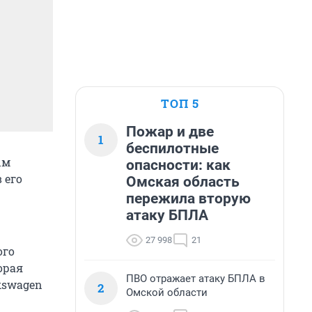
ТОП 5
Пожар и две
1
беспилотные
ым
опасности: как
 его
Омская область
пережила вторую
атаку БПЛА
27 998
21
ого
орая
ПВО отражает атаку БПЛА в
kswagen
2
Омской области