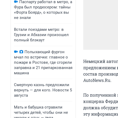
Паспарту работал в метро, а
Фура был продюсером: тайны
«Форта Боярд», о которых вы
не знали
Встали поездами метро: в
Грузии и Абхазии произошел
полный блэкаут
Полыхающий фургон
мчал по встречке: главное о
Немецкий автог
пожаре в Ростове, где сгорели
предложением к
заправка и 21 припаркованная
машина
состав произво
AutoNews.Ru.
Смертную казнь предложили
вернуть — для кого. Новости 5
По полученной 
августа
концерна Ферди
Мать и бабушка отравили
должна обсудит
четырех детей, чтобы они не
эту информацию
уехали к отцу, — тела