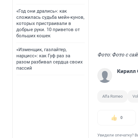
«Год они дрались»: как
сложилась судьба мейн-кунов,
которых пристраивали в
добрые руки. 10 приветов от
больших кошек
«Изменщик, газлайтер,
Фото: Фото с са
нарцисс»: как Гуф раз за
разом разбивал сердца своих
пассий
Кирилл
Alfa Romeo
Vo
0
Увидели опечатку? В