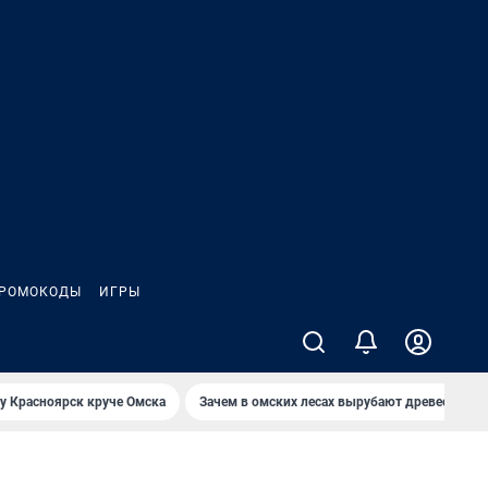
РОМОКОДЫ
ИГРЫ
у Красноярск круче Омска
Зачем в омских лесах вырубают древесину