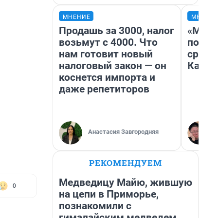
МНЕНИЕ
МНЕНИ
Продашь за 3000, налог
«Маши
возьмут с 4000. Что
полет
нам готовит новый
сравн
налоговый закон — он
Казах
коснется импорта и
даже репетиторов
Анастасия Завгородняя
РЕКОМЕНДУЕМ
Медведицу Майю, жившую
0
на цепи в Приморье,
познакомили с
гималайским медведем