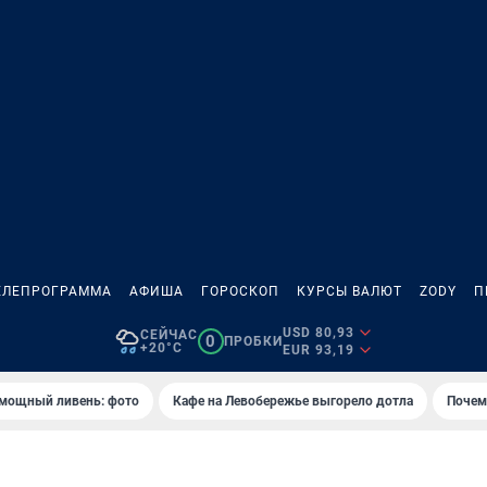
ЕЛЕПРОГРАММА
АФИША
ГОРОСКОП
КУРСЫ ВАЛЮТ
ZODY
П
USD 80,93
СЕЙЧАС
0
ПРОБКИ
+20°C
EUR 93,19
 мощный ливень: фото
Кафе на Левобережье выгорело дотла
Почем