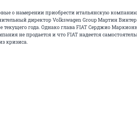
рвые о намерении приобрести итальянскую компани
ительный директор Volkswagen Group Мартин Винте
ре текущего года. Однако глава FIAT Серджио Маркион
мпания не продается и что FIAT надеется самостоятель
из кризиса.