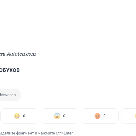
йта Autoten.com
 ОБУХОВ
lkswagen
0
0
0
ыделите фрагмент и нажмите Ctrl+Enter