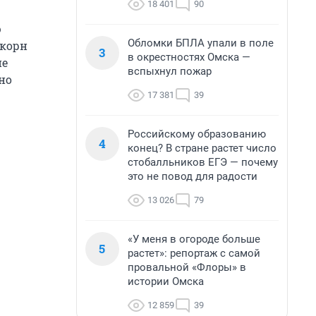
18 401
90
ю
Обломки БПЛА упали в поле
ркорн
3
в окрестностях Омска —
не
вспыхнул пожар
но
17 381
39
Российскому образованию
4
конец? В стране растет число
стобалльников ЕГЭ — почему
это не повод для радости
13 026
79
«У меня в огороде больше
5
растет»: репортаж с самой
провальной «Флоры» в
истории Омска
12 859
39