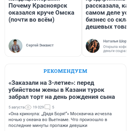
Почему Красноярск
рассказала, как
оказался круче Омска
самом деле ус
(почти во всём)
бизнес со скл
дешевых това
Наталья Шорох
Сергей Энквист
Открыла кофейн
деньги соцразв
РЕКОМЕНДУЕМ
«Заказали на 3-летие»: перед
убийством жены в Казани турок
забрал торт на день рождения сына
5 августа
19 029
5
«Она крикнула: „Дядя Боря!“» Москвичка исчезла
ночью у океана во Вьетнаме. Что произошло в
последние минуты пропажи девушки