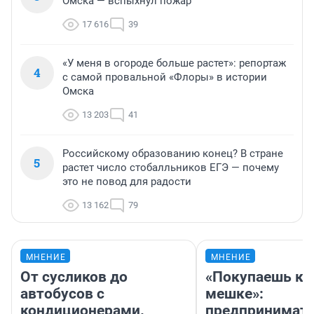
Омска — вспыхнул пожар
17 616
39
«У меня в огороде больше растет»: репортаж
4
с самой провальной «Флоры» в истории
Омска
13 203
41
Российскому образованию конец? В стране
5
растет число стобалльников ЕГЭ — почему
это не повод для радости
13 162
79
МНЕНИЕ
МНЕНИЕ
От сусликов до
«Покупаешь ко
автобусов с
мешке»:
кондиционерами.
предпринимат