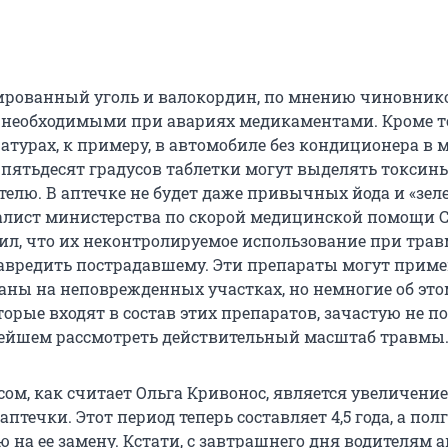
ированный уголь и валокордин, по мнению чиновнико
 необходимыми при авариях медикаментами. Кроме то
атурах, к примеру, в автомобиле без кондиционера в 
 пятьдесят градусов таблетки могут выделять токсины
телю. В аптечке не будет даже привычных йода и «зел
лист министерства по скорой медицинской помощи С
ил, что их неконтролируемое использование при трав
авредить пострадавшему. Эти препараты могут прим
раны на неповрежденных участках, но немногие об это
торые входят в состав этих препаратов, зачастую не 
ейшем рассмотреть действительный масштаб травмы
ом, как считает Ольга Кривонос, является увеличение
аптечки. Этот период теперь составляет 4,5 года, а пол
 на ее замену. Кстати, с завтрашнего дня водителям а