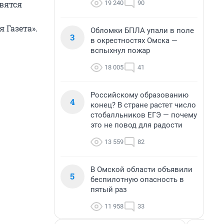
19 240
90
вятся
 Газета».
Обломки БПЛА упали в поле
3
в окрестностях Омска —
вспыхнул пожар
18 005
41
Российскому образованию
4
конец? В стране растет число
стобалльников ЕГЭ — почему
это не повод для радости
13 559
82
В Омской области объявили
5
беспилотную опасность в
пятый раз
11 958
33