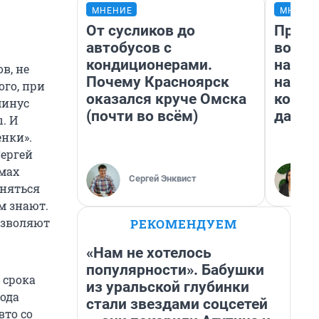
МНЕНИЕ
МНЕНИ
От сусликов до
Прода
автобусов с
возьм
кондиционерами.
нам г
в, не
Почему Красноярск
налог
го, при
оказался круче Омска
косне
минус
(почти во всём)
даже 
. И
енки».
ергей
мах
Сергей Энквист
еняться
м знают.
позволяют
РЕКОМЕНДУЕМ
.
«Нам не хотелось
популярности». Бабушки
 срока
из уральской глубинки
года
стали звездами соцсетей
вто со