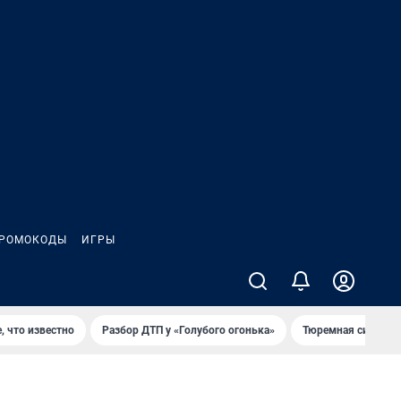
РОМОКОДЫ
ИГРЫ
, что известно
Разбор ДТП у «Голубого огонька»
Тюремная система