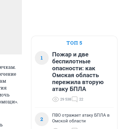
ТОП 5
Пожар и две
1
беспилотные
ечкам.
опасности: как
личение
Омская область
вам
пережила вторую
тия
атаку БПЛА
мочь
29 538
22
омощи».
ПВО отражает атаку БПЛА в
2
Омской области
ь