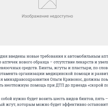
 дня введены новые требования к автомобильным апт
 аптечек нового образца – отсутствие лекарств и уве
евязочных средств. Бинты, жгуты и пластыри, по сло
ртамента организации медицинской помощи и разви
ия минздравсоцразвития Ольги Кривонос, должны по
ть неотложную помощь при ДТП до приезда «скорой п
с собой нужно будет возить шесть видов бинтов, пять –
ый жгут, которым можно будет эффективно остановит