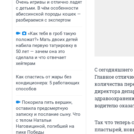
Очень игривы и отлично ладят
с детьми. В чём особенности
абиссинской породы кошек —
разбираемся с экспертом
«Как тебя в гроб такую
положат?» Мать двоих детей
набила первую татуировку в
50 лет — зачем она это
сделала и что отвечает
хейтерам
С сегодняшнего
Главное отличие
Как спастись от жары без
кондиционера: 5 работающих
количества пер
способов
директора депа
здравоохранен
Покорила пять вершин,
водителю оказа
оставила предсмертную
записку и послание сыну. Что
с телом Натальи
Так что теперь 
Наговициной, погибшей на
пластырей, нов
пике Победы