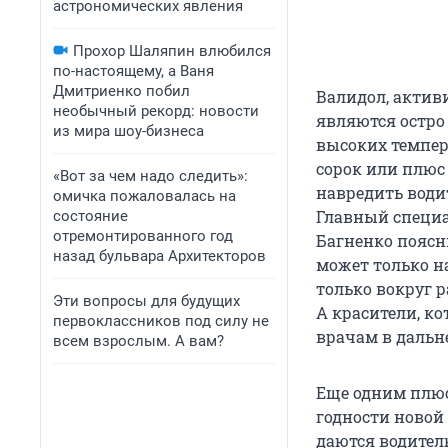
астрономических явления
Прохор Шаляпин влюбился
по-настоящему, а Ваня
Дмитриенко побил
Валидол, актив
необычный рекорд: новости
являются остро
из мира шоу-бизнеса
высоких темпер
сорок или плюс
«Вот за чем надо следить»:
навредить води
омичка пожаловалась на
Главный специа
состояние
отремонтированного год
Багненко поясн
назад бульвара Архитекторов
может только н
только вокруг 
Эти вопросы для будущих
А красители, ко
первоклассников под силу не
врачам в дальн
всем взрослым. А вам?
Еще одним плюс
годности новой 
даются водителю