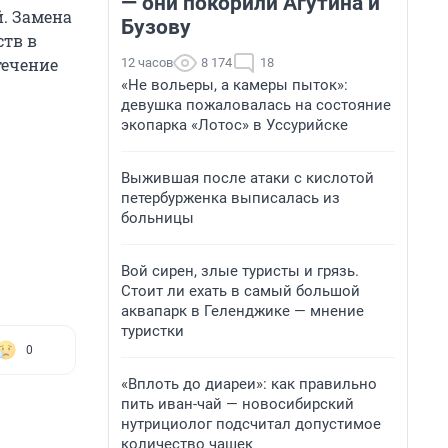
— они покорили Агутина и
й. Замена
Бузову
ств в
течение
12 часов
8 174
18
«Не вольеры, а камеры пыток»:
девушка пожаловалась на состояние
экопарка «Лотос» в Уссурийске
Выжившая после атаки с кислотой
петербурженка выписалась из
больницы
Вой сирен, злые туристы и грязь.
Стоит ли ехать в самый большой
аквапарк в Геленджике — мнение
туристки
0
«Вплоть до диареи»: как правильно
пить иван-чай — новосибирский
нутрициолог подсчитал допустимое
количество чашек