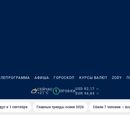
ЕЛЕПРОГРАММА
АФИША
ГОРОСКОП
КУРСЫ ВАЛЮТ
ZODY
П
USD 82,17
СЕЙЧАС
1
ПРОБКИ
+21°C
EUR 94,84
дут к 1 сентября
Главные тренды осени 2026
Сбили 7 человек — все