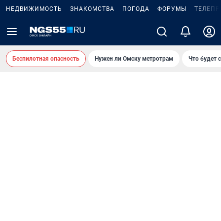
НЕДВИЖИМОСТЬ
ЗНАКОМСТВА
ПОГОДА
ФОРУМЫ
ТЕЛЕПР
Беспилотная опасность
Нужен ли Омску метротрам
Что будет 