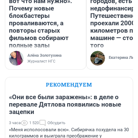
вот что нам нужно».
городов, есть
Почему новые
недофинансиро
блокбастеры
Путешественн
проваливаются, а
проехали 2000
повторы старых
километров по 
фильмов собирают
машине — стои
полные залы
того
Алёна Золотухина
Екатерина Лит
Журналист НГС
РЕКОМЕНДУЕМ
«Они все были заражены»: в деле о
перевале Дятлова появились новые
зацепки
3 часа
1 520
Обсудить
«Меня исполосовали всю». Сибирячка похудела на 30
килограммов и выиграла преображение у