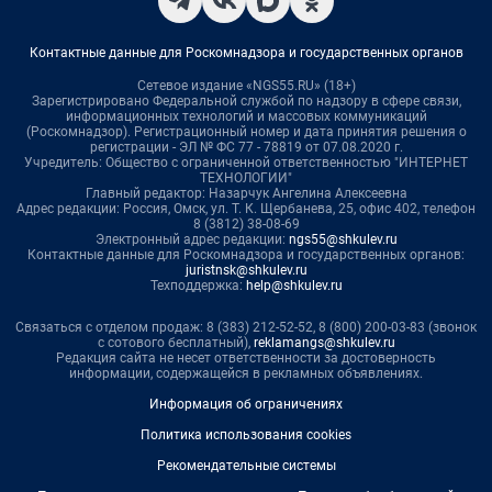
Контактные данные для Роскомнадзора и государственных органов
Сетевое издание «NGS55.RU» (18+)
Зарегистрировано Федеральной службой по надзору в сфере связи,
информационных технологий и массовых коммуникаций
(Роскомнадзор). Регистрационный номер и дата принятия решения о
регистрации - ЭЛ № ФС 77 - 78819 от 07.08.2020 г.
Учредитель: Общество с ограниченной ответственностью "ИНТЕРНЕТ
ТЕХНОЛОГИИ"
Главный редактор: Назарчук Ангелина Алексеевна
Адрес редакции: Россия, Омск, ул. Т. К. Щербанева, 25, офис 402, телефон
8 (3812) 38-08-69
Электронный адрес редакции:
ngs55@shkulev.ru
Контактные данные для Роскомнадзора и государственных органов:
juristnsk@shkulev.ru
Техподдержка:
help@shkulev.ru
Связаться с отделом продаж: 8 (383) 212-52-52, 8 (800) 200-03-83 (звонок
с сотового бесплатный),
reklamangs@shkulev.ru
Редакция сайта не несет ответственности за достоверность
информации, содержащейся в рекламных объявлениях.
Информация об ограничениях
Политика использования cookies
Рекомендательные системы