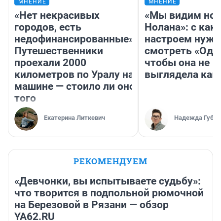
МНЕНИЕ
МНЕНИЕ
«Нет некрасивых
«Мы видим нов
городов, есть
Нолана»: с как
недофинансированные».
настроем нужн
Путешественники
смотреть «Оди
проехали 2000
чтобы она не
километров по Уралу на
выглядела как
машине — стоило ли оно
того
Екатерина Литкевич
Надежда Губар
РЕКОМЕНДУЕМ
«Девчонки, вы испытываете судьбу»:
что творится в подпольной рюмочной
на Березовой в Рязани — обзор
YA62.RU