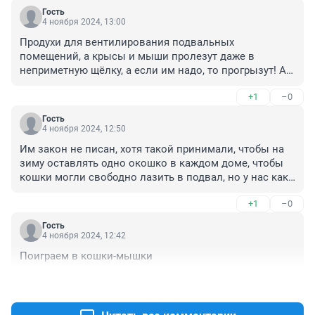
Гость
4 ноября 2024, 13:00
Продухи для вентилирования подвальных 
помещений, а крысы и мыши пролезут даже в 
неприметную щёлку, а если им надо, то прогрызут! А 
кошки-то чем виноваты, эх вы, люди-людишки 
+1
–0
бестолковые управленцы... 

Меняйте управляшек, есть ещё порядочные и 
Гость
ответственные, серьезные и надёжные, а такие вот 
4 ноября 2024, 12:50
пусть прогорают, туда им и дорога
Им закон не писан, хотя такой принимали, чтобы на 
зиму оставлять одно окошко в каждом доме, чтобы 
кошки могли свободно лазить в подвал, но у нас как 
всегда всё замуровано, а эти ***** ещё и с кошками 
+1
–0
замуровали всё напрочь
Гость
4 ноября 2024, 12:42
Поиграем в кошки-мышки
+0
–0