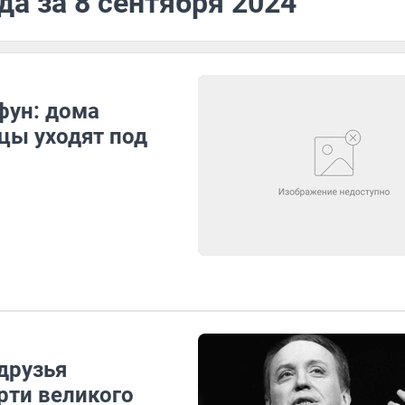
да за 8 сентября 2024
фун: дома
цы уходят под
друзья
рти великого