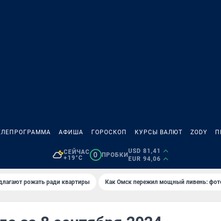
ЕЛЕПРОГРАММА
АФИША
ГОРОСКОП
КУРСЫ ВАЛЮТ
ZODY
П
USD 81,41
СЕЙЧАС
0
ПРОБКИ
+19°C
EUR 94,06
длагают рожать ради квартиры
Как Омск пережил мощный ливень: фот