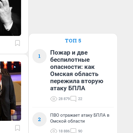
ТОП 5
Пожар и две
1
беспилотные
опасности: как
Омская область
пережила вторую
атаку БПЛА
28 879
22
ПВО отражает атаку БПЛА в
2
Омской области
18 886
90