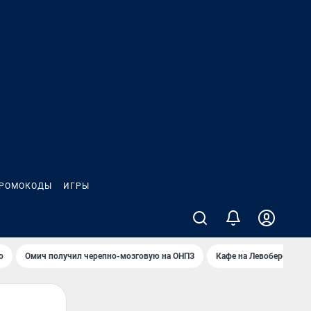
РОМОКОДЫ
ИГРЫ
о
Омич получил черепно-мозговую на ОНПЗ
Кафе на Левобережье в