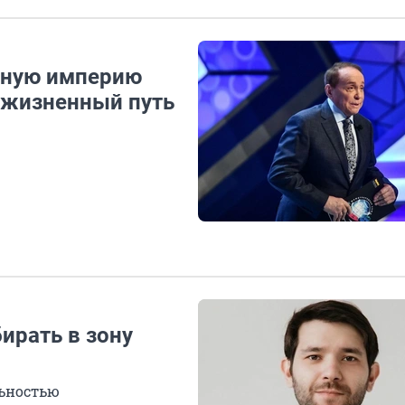
мную империю
 жизненный путь
ирать в зону
льностью