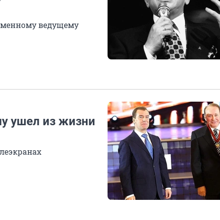
ссменному ведущему
у ушел из жизни
елеэкранах