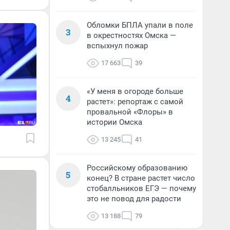
Обломки БПЛА упали в поле
3
в окрестностях Омска —
вспыхнул пожар
17 663
39
«У меня в огороде больше
4
растет»: репортаж с самой
провальной «Флоры» в
истории Омска
13 245
41
Российскому образованию
5
конец? В стране растет число
стобалльников ЕГЭ — почему
это не повод для радости
13 188
79