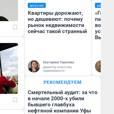
МНЕНИЕ
МНЕНИЕ
Квартиры дорожают,
«Город
но дешевеют: почему
паперт
рынок недвижимости
возмут
сейчас такой странный
устано
Высоцк
Екатерина Торопова
Иг
директор агентства
Ис
недвижимости
РЕКОМЕНДУЕМ
Смертельный аудит: за что
в начале 2000-х убили
бывшего главбуха
нефтяной компании Уфы