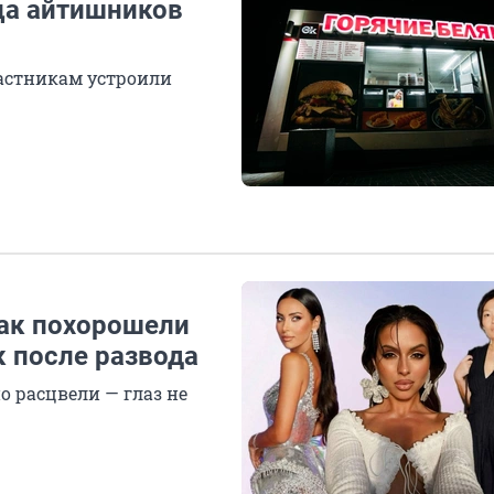
ца айтишников
частникам устроили
как похорошели
к после развода
о расцвели — глаз не