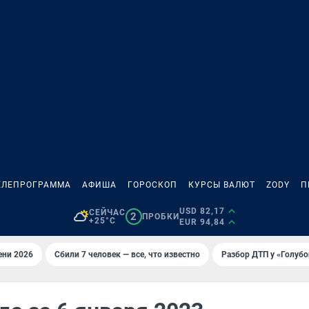
ЕЛЕПРОГРАММА
АФИША
ГОРОСКОП
КУРСЫ ВАЛЮТ
ZODY
П
USD 82,17
СЕЙЧАС
2
ПРОБКИ
+25°C
EUR 94,84
ени 2026
Сбили 7 человек — все, что известно
Разбор ДТП у «Голубо