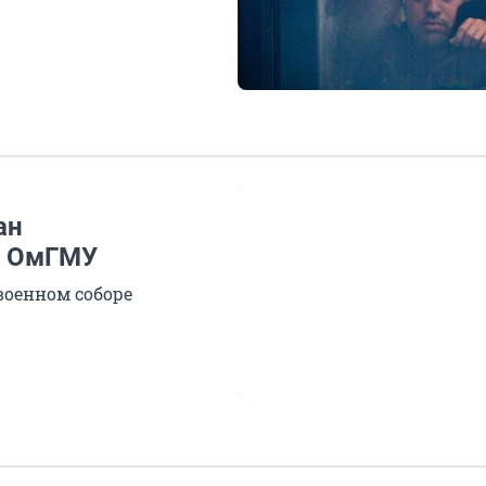
ан
а ОмГМУ
военном соборе