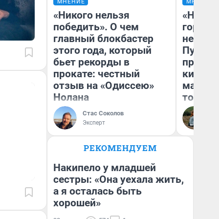
МНЕНИЕ
МНЕНИЕ
«Никого нельзя
«Нет н
победить». О чем
городов
главный блокбастер
недофи
этого года, который
Путеше
бьет рекорды в
проеха
прокате: честный
киломе
отзыв на «Одиссею»
машине
Нолана
того
Стас Соколов
Ек
Эксперт
РЕКОМЕНДУЕМ
Накипело у младшей
сестры: «Она уехала жить,
а я осталась быть
хорошей»