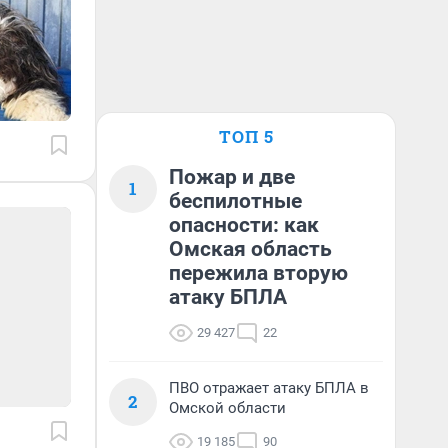
ТОП 5
Пожар и две
1
беспилотные
опасности: как
Омская область
пережила вторую
атаку БПЛА
29 427
22
ПВО отражает атаку БПЛА в
2
Омской области
19 185
90