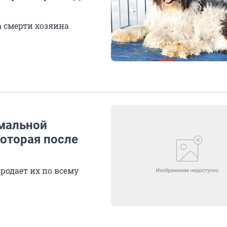
а смерти хозяина
рмальной
которая после
родает их по всему