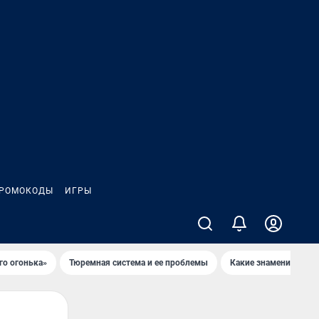
РОМОКОДЫ
ИГРЫ
го огонька»
Тюремная система и ее проблемы
Какие знаменитости 