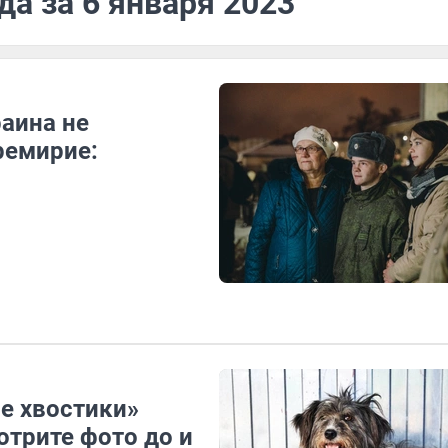
да за 6 января 2023
аина не
ремирие:
е хвостики»
отрите фото до и