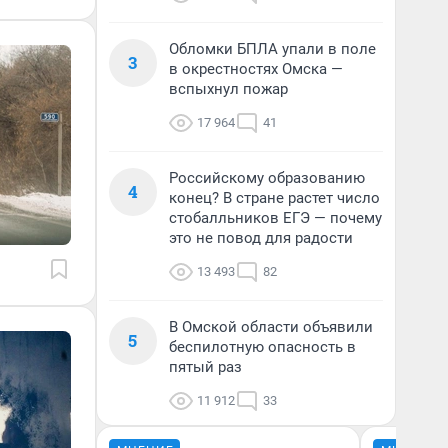
Обломки БПЛА упали в поле
3
в окрестностях Омска —
вспыхнул пожар
17 964
41
Российскому образованию
4
конец? В стране растет число
стобалльников ЕГЭ — почему
это не повод для радости
13 493
82
В Омской области объявили
5
беспилотную опасность в
пятый раз
11 912
33