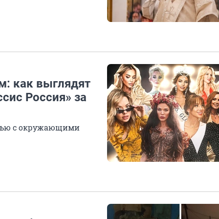
м: как выглядят
сис Россия» за
знью с окружающими