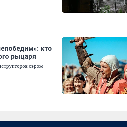
непобедим»: кто
ого рыцаря
нструкторов сэром