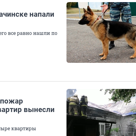
ачинске напали
его все равно нашли по
 пожар
вартир вынесли
етыре квартиры