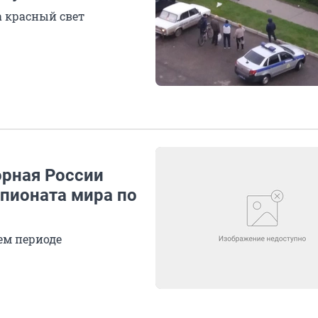
а красный свет
орная России
мпионата мира по
ем периоде