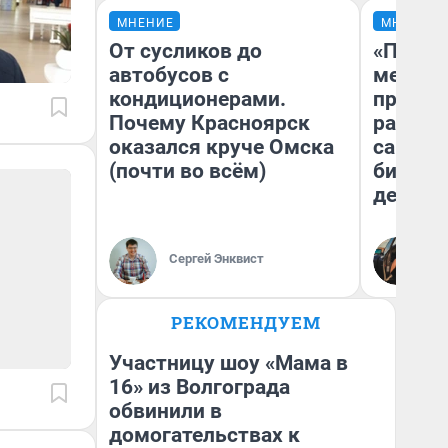
МНЕНИЕ
МНЕНИЕ
От сусликов до
«Покуп
автобусов с
мешке»
кондиционерами.
предпр
Почему Красноярск
рассказ
оказался круче Омска
самом 
(почти во всём)
бизнес
дешевы
На
Сергей Энквист
От
де
РЕКОМЕНДУЕМ
Участницу шоу «Мама в
16» из Волгограда
обвинили в
домогательствах к