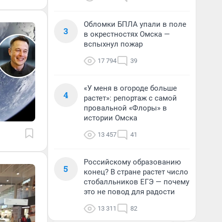
Обломки БПЛА упали в поле
3
в окрестностях Омска —
вспыхнул пожар
17 794
39
«У меня в огороде больше
4
растет»: репортаж с самой
провальной «Флоры» в
истории Омска
13 457
41
Российскому образованию
5
конец? В стране растет число
стобалльников ЕГЭ — почему
это не повод для радости
13 311
82