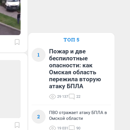
ТОП 5
Пожар и две
1
беспилотные
опасности: как
Омская область
пережила вторую
атаку БПЛА
29 137
22
ПВО отражает атаку БПЛА в
2
Омской области
19 031
90