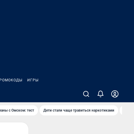
РОМОКОДЫ
ИГРЫ
заны с Омском: тест
Дети стали чаще травиться наркотиками
Появя