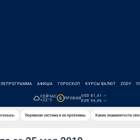
ЕЛЕПРОГРАММА
АФИША
ГОРОСКОП
КУРСЫ ВАЛЮТ
ZODY
П
USD 81,41
СЕЙЧАС
6
ПРОБКИ
+22°C
EUR 94,06
огонька»
Тюремная система и ее проблемы
Какие знаменитости свя