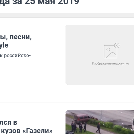
да за 25 мая 2019
ы, песни,
yle
к российско-
лся в
 кузов «Газели»