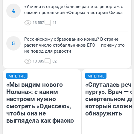
«У меня в огороде больше растет»: репортаж с
4
самой провальной «Флоры» в истории Омска
13 557
41
Российскому образованию конец? В стране
5
растет число стобалльников ЕГЭ — почему это
не повод для радости
13 385
82
МНЕНИЕ
МНЕНИЕ
«Мы видим нового
«Спуталась речь
Нолана»: с каким
пургу». Врач — о
настроем нужно
смертельном ди
смотреть «Одиссею»,
который сложн
чтобы она не
обнаружить
выглядела как фиаско