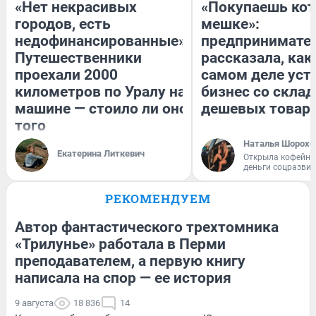
«Нет некрасивых
«Покупаешь кот
городов, есть
мешке»:
недофинансированные».
предпринимате
Путешественники
рассказала, как
проехали 2000
самом деле уст
километров по Уралу на
бизнес со скла
машине — стоило ли оно
дешевых товар
того
Наталья Шорохо
Екатерина Литкевич
Открыла кофейну
деньги соцразви
РЕКОМЕНДУЕМ
Автор фантастического трехтомника
«Трилунье» работала в Перми
преподавателем, а первую книгу
написала на спор — ее история
9 августа
18 836
14