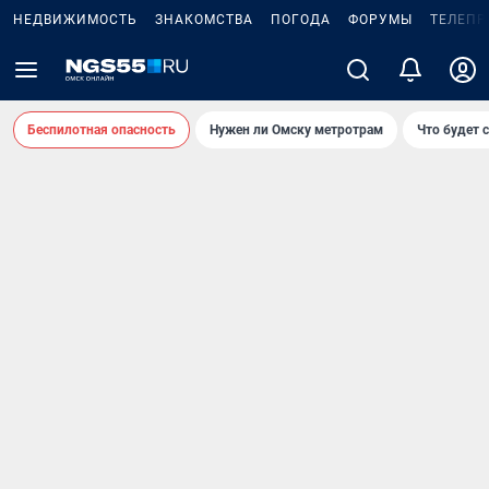
НЕДВИЖИМОСТЬ
ЗНАКОМСТВА
ПОГОДА
ФОРУМЫ
ТЕЛЕПР
Беспилотная опасность
Нужен ли Омску метротрам
Что будет 