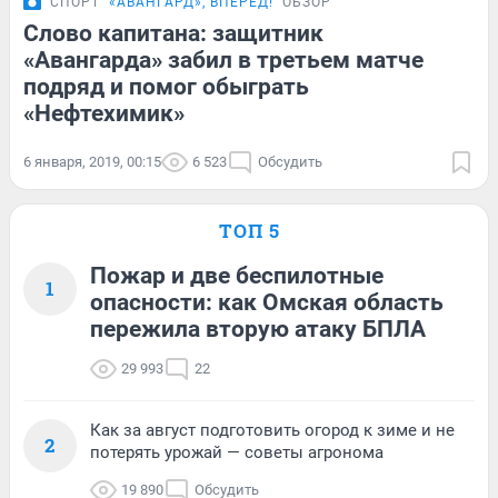
СПОРТ
«АВАНГАРД», ВПЕРЁД!
ОБЗОР
Слово капитана: защитник
«Авангарда» забил в третьем матче
подряд и помог обыграть
«Нефтехимик»
6 января, 2019, 00:15
6 523
Обсудить
ТОП 5
Пожар и две беспилотные
1
опасности: как Омская область
пережила вторую атаку БПЛА
29 993
22
Как за август подготовить огород к зиме и не
2
потерять урожай — советы агронома
19 890
Обсудить