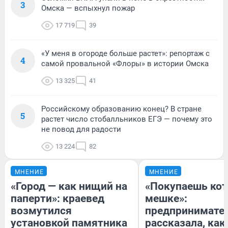
3
Омска — вспыхнул пожар
17 719
39
«У меня в огороде больше растет»: репортаж с
4
самой провальной «Флоры» в истории Омска
13 325
41
Российскому образованию конец? В стране
5
растет число стобалльников ЕГЭ — почему это
не повод для радости
13 224
82
МНЕНИЕ
МНЕНИЕ
«Город — как нищий на
«Покупаешь кот
паперти»: краевед
мешке»:
возмутился
предпринимате
установкой памятника
рассказала, как