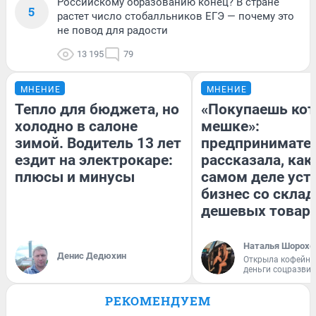
Российскому образованию конец? В стране
5
растет число стобалльников ЕГЭ — почему это
не повод для радости
13 195
79
МНЕНИЕ
МНЕНИЕ
Тепло для бюджета, но
«Покупаешь кот
холодно в салоне
мешке»:
зимой. Водитель 13 лет
предпринимате
ездит на электрокаре:
рассказала, как
плюсы и минусы
самом деле уст
бизнес со скла
дешевых товар
Наталья Шорохо
Денис Дедюхин
Открыла кофейну
деньги соцразви
РЕКОМЕНДУЕМ