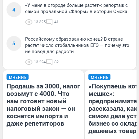
«У меня в огороде больше растет»: репортаж с
4
самой провальной «Флоры» в истории Омска
13 325
41
Российскому образованию конец? В стране
5
растет число стобалльников ЕГЭ — почему это
не повод для радости
13 224
82
МНЕНИЕ
МНЕНИЕ
Продашь за 3000, налог
«Покупаешь кот
возьмут с 4000. Что
мешке»:
нам готовит новый
предпринимате
налоговый закон — он
рассказала, как
коснется импорта и
самом деле уст
даже репетиторов
бизнес со скла
дешевых товар