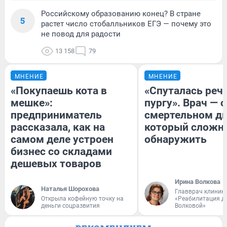
Российскому образованию конец? В стране
5
растет число стобалльников ЕГЭ — почему это
не повод для радости
13 158
79
МНЕНИЕ
МНЕНИЕ
«Покупаешь кота в
«Спуталась речь
мешке»:
пургу». Врач — о
предприниматель
смертельном ди
рассказала, как на
который сложн
самом деле устроен
обнаружить
бизнес со складами
дешевых товаров
Ирина Волкова
Наталья Шорохова
Главврач клиник
Открыла кофейную точку на
«Реабилитация д
деньги соцразвития
Волковой»