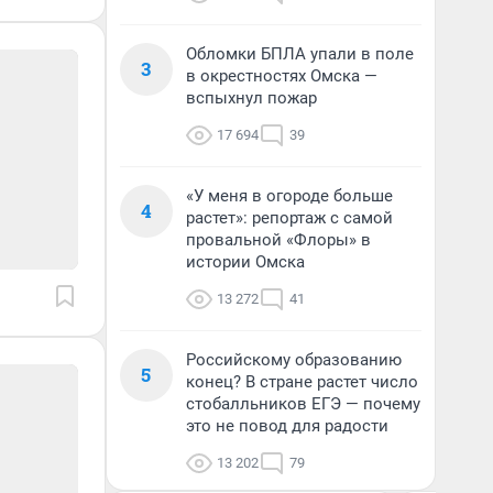
Обломки БПЛА упали в поле
3
в окрестностях Омска —
вспыхнул пожар
17 694
39
«У меня в огороде больше
4
растет»: репортаж с самой
провальной «Флоры» в
истории Омска
13 272
41
Российскому образованию
5
конец? В стране растет число
стобалльников ЕГЭ — почему
это не повод для радости
13 202
79