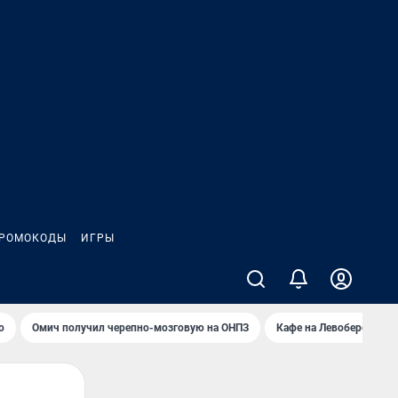
РОМОКОДЫ
ИГРЫ
о
Омич получил черепно-мозговую на ОНПЗ
Кафе на Левобережье в