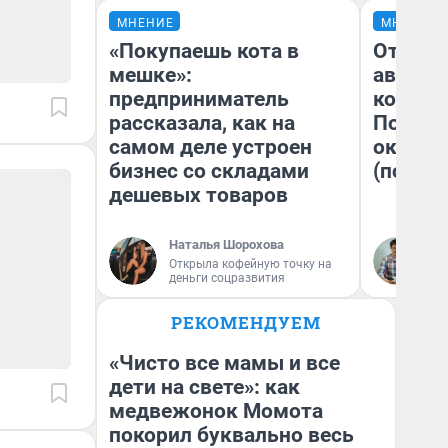
МНЕНИЕ
МНЕНИЕ
«Покупаешь кота в
От сус
мешке»:
автобу
предприниматель
кондиц
рассказала, как на
Почему
самом деле устроен
оказал
бизнес со складами
(почти 
дешевых товаров
Наталья Шорохова
Се
Открыла кофейную точку на
деньги соцразвития
РЕКОМЕНДУЕМ
«Чисто все мамы и все
дети на свете»: как
медвежонок Момота
покорил буквально весь