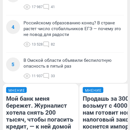
17 987
41
Российскому образованию конец? В стране
4
растет число стобалльников ЕГЭ — почему это
не повод для радости
13 528
82
В Омской области объявили беспилотную
5
опасность в пятый раз
11 937
33
МНЕНИЕ
МНЕНИЕ
Мой банк меня
Продашь за 3000
бережет. Журналист
возьмут с 4000.
хотела снять 200
нам готовит но
тысяч, чтобы погасить
налоговый зако
кредит, — к ней домой
коснется импор