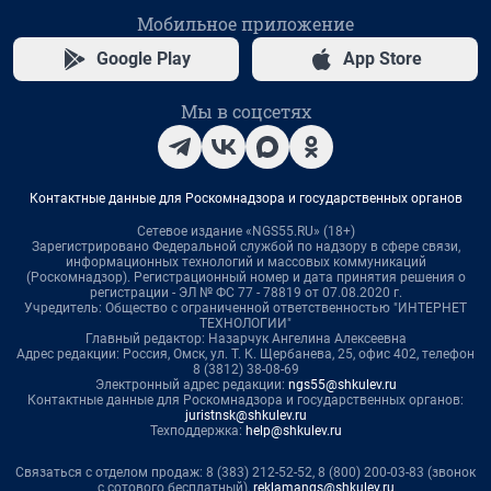
Мобильное приложение
Google Play
App Store
Мы в соцсетях
Контактные данные для Роскомнадзора и государственных органов
Сетевое издание «NGS55.RU» (18+)
Зарегистрировано Федеральной службой по надзору в сфере связи,
информационных технологий и массовых коммуникаций
(Роскомнадзор). Регистрационный номер и дата принятия решения о
регистрации - ЭЛ № ФС 77 - 78819 от 07.08.2020 г.
Учредитель: Общество с ограниченной ответственностью "ИНТЕРНЕТ
ТЕХНОЛОГИИ"
Главный редактор: Назарчук Ангелина Алексеевна
Адрес редакции: Россия, Омск, ул. Т. К. Щербанева, 25, офис 402, телефон
8 (3812) 38-08-69
Электронный адрес редакции:
ngs55@shkulev.ru
Контактные данные для Роскомнадзора и государственных органов:
juristnsk@shkulev.ru
Техподдержка:
help@shkulev.ru
Связаться с отделом продаж: 8 (383) 212-52-52, 8 (800) 200-03-83 (звонок
с сотового бесплатный),
reklamangs@shkulev.ru