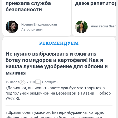
приехала служба
даже репетитор
безопасности
Ксения Владимирская
Анастасия Завг
Автор мнения
РЕКОМЕНДУЕМ
Не нужно выбрасывать и сжигать
ботву помидоров и картофеля! Как я
нашла лучшее удобрение для яблони и
малины
12 часов
7 118
Обсудить
«Девчонки, вы испытываете судьбу»: что творится в
подпольной рюмочной на Березовой в Рязани — обзор
YA62.RU
«Шрамы болят ужасно». Екатеринбурженка, которую
облили кислотой по указке бывшего, рассказала о