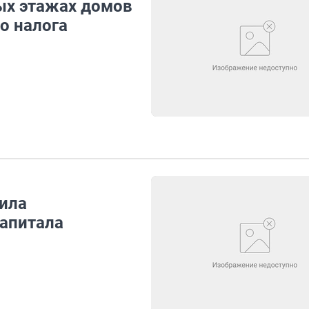
ых этажах домов
о налога
ила
апитала