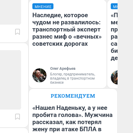
МНЕНИЕ
МНЕНИЕ
Наследие, которое
«Покуп
чудом не развалилось:
мешке»
транспортный эксперт
предпр
разнес миф о «вечных»
рассказ
советских дорогах
самом 
бизнес
дешевы
Олег Арефьев
На
Блогер, предприниматель,
владелец в транспортном
От
бизнесе
де
РЕКОМЕНДУЕМ
«Нашел Наденьку, а у нее
пробита голова». Мужчина
рассказал, как потерял
жену при атаке БПЛА в