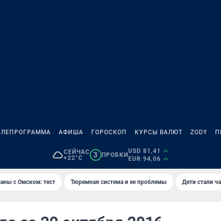
ЕЛЕПРОГРАММА
АФИША
ГОРОСКОП
КУРСЫ ВАЛЮТ
ZODY
П
USD 81,41
СЕЙЧАС
3
ПРОБКИ
+22°C
EUR 94,06
аны с Омском: тест
Тюремная система и ее проблемы
Дети стали ч