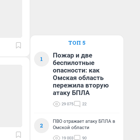
ТОП 5
Пожар и две
1
беспилотные
опасности: как
Омская область
пережила вторую
атаку БПЛА
29 075
22
ПВО отражает атаку БПЛА в
2
Омской области
19 003
90