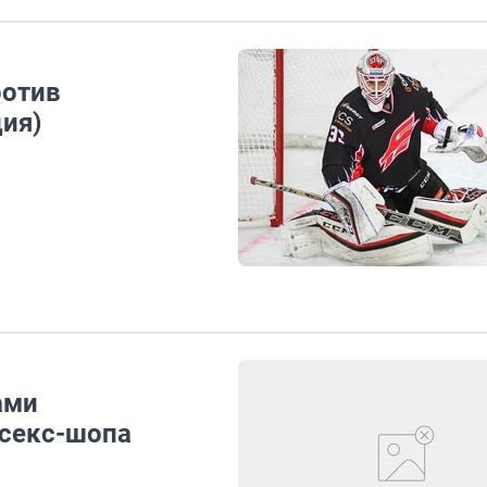
ротив
ия)
ами
 секс-шопа