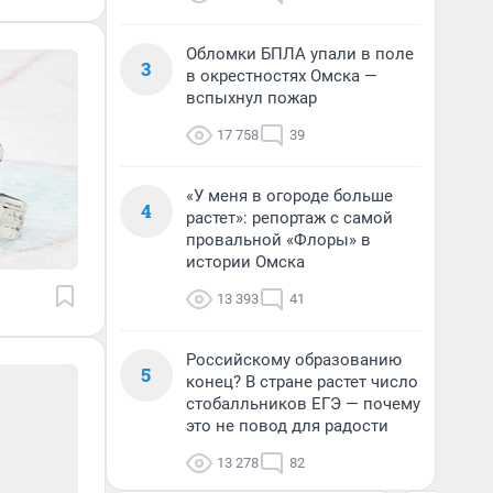
Обломки БПЛА упали в поле
3
в окрестностях Омска —
вспыхнул пожар
17 758
39
«У меня в огороде больше
4
растет»: репортаж с самой
провальной «Флоры» в
истории Омска
13 393
41
Российскому образованию
5
конец? В стране растет число
стобалльников ЕГЭ — почему
это не повод для радости
13 278
82