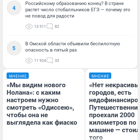
Российскому образованию конец? В стране
4
растет число стобалльников ЕГЭ — почему это
не повод для радости
13 511
82
В Омской области объявили беспилотную
5
опасность в пятый раз
11 924
33
МНЕНИЕ
МНЕНИЕ
«Мы видим нового
«Нет некрасивы
Нолана»: с каким
городов, есть
настроем нужно
недофинансиро
смотреть «Одиссею»,
Путешественни
чтобы она не
проехали 2000
выглядела как фиаско
километров по 
машине — стоил
того