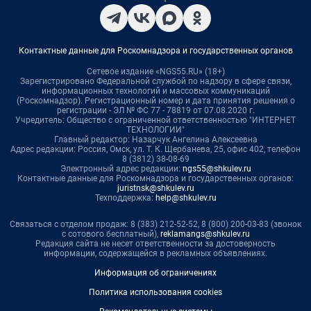
Контактные данные для Роскомнадзора и государственных органов
Сетевое издание «NGS55.RU» (18+)
Зарегистрировано Федеральной службой по надзору в сфере связи,
информационных технологий и массовых коммуникаций
(Роскомнадзор). Регистрационный номер и дата принятия решения о
регистрации - ЭЛ № ФС 77 - 78819 от 07.08.2020 г.
Учредитель: Общество с ограниченной ответственностью "ИНТЕРНЕТ
ТЕХНОЛОГИИ"
Главный редактор: Назарчук Ангелина Алексеевна
Адрес редакции: Россия, Омск, ул. Т. К. Щербанева, 25, офис 402, телефон
8 (3812) 38-08-69
Электронный адрес редакции:
ngs55@shkulev.ru
Контактные данные для Роскомнадзора и государственных органов:
juristnsk@shkulev.ru
Техподдержка:
help@shkulev.ru
Связаться с отделом продаж: 8 (383) 212-52-52, 8 (800) 200-03-83 (звонок
с сотового бесплатный),
reklamangs@shkulev.ru
Редакция сайта не несет ответственности за достоверность
информации, содержащейся в рекламных объявлениях.
Информация об ограничениях
Политика использования cookies