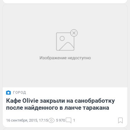
ГОРОД
Кафе Olivie закрыли на санобработку
после найденного в ланче таракана
16 сентября, 2015, 17:15
5 970
1