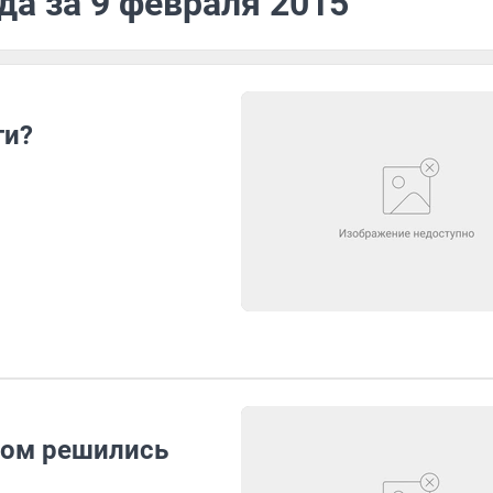
да за 9 февраля 2015
ги?
гом решились