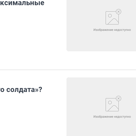
аксимальные
го солдата»?