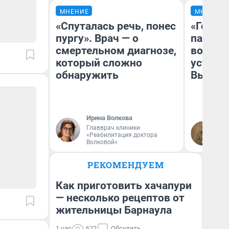
МНЕНИЕ
МНЕНИЕ
«Спуталась речь, понес
«Город
пургу». Врач — о
паперт
смертельном диагнозе,
возмут
который сложно
устано
обнаружить
Высоцк
Ирина Волкова
Главврач клиники
Иг
«Реабилитация доктора
Ис
Волковой»
РЕКОМЕНДУЕМ
Как приготовить хачапури
— несколько рецептов от
жительницы Барнаула
1 час
622
Обсудить