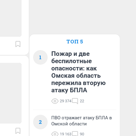
ТОП 5
Пожар и две
1
беспилотные
опасности: как
Омская область
пережила вторую
атаку БПЛА
29 374
22
ПВО отражает атаку БПЛА в
2
Омской области
19 163
90