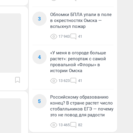
Обломки БПЛА упали в поле
3
в окрестностях Омска —
вспыхнул пожар
17 943
41
«У меня в огороде больше
4
растет»: репортаж с самой
провальной «Флоры» в
истории Омска
13 623
41
Российскому образованию
5
конец? В стране растет число
стобалльников ЕГЭ — почему
это не повод для радости
13 465
82