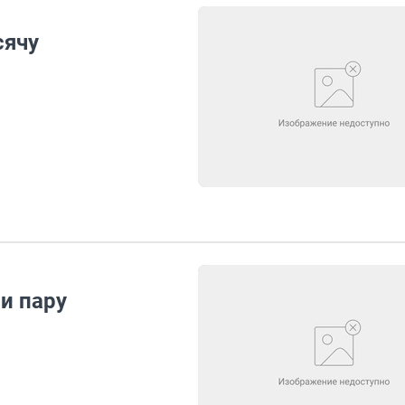
сячу
и пару