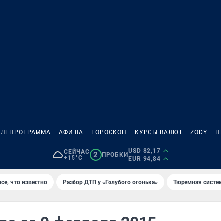
ЕЛЕПРОГРАММА
АФИША
ГОРОСКОП
КУРСЫ ВАЛЮТ
ZODY
П
USD 82,17
СЕЙЧАС
2
ПРОБКИ
+15°C
EUR 94,84
се, что известно
Разбор ДТП у «Голубого огонька»
Тюремная систе