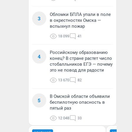
Обломки БПЛА упали в поле
3
в окрестностях Омска —
вспыхнул пожар
18 099
41
Российскому образованию
4
конец? В стране растет число
стобалльников ЕГЭ — почему
это не повод для радости
13 670
82
В Омской области объявили
5
беспилотную опасность в
пятый раз
12 048
33