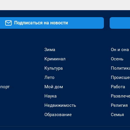
Подписаться на новости
Зима
Он и она
Криминал
Осень
Культура
Политик
Лето
Происше
спорт
Мой дом
Работа
Наука
Развлеч
Недвижимость
Религия
Образование
Семья