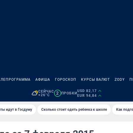
ЕЛЕПРОГРАММА
АФИША
ГОРОСКОП
КУРСЫ ВАЛЮТ
ZODY
П
USD 82,17
СЕЙЧАС
2
ПРОБКИ
+26°C
EUR 94,84
ты идут в Госдуму
Сколько стоит одеть ребенка к школе
Как подго