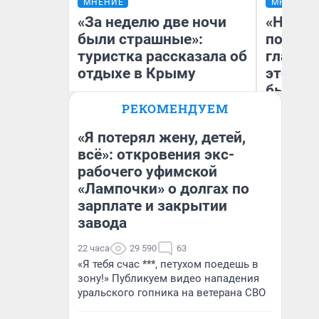
МНЕНИЕ
МНЕНИЕ
«За неделю две ночи
«Никог
были страшные»:
победи
туристка рассказала об
главны
отдыхе в Крыму
этого г
бьет р
прокат
РЕКОМЕНДУЕМ
отзыв 
«Я потерял жену, детей,
Нолана
всё»: откровения экс-
Александра Исмайлова
Ст
рабочего уфимской
заместитель главного
Эк
редактора 63.RU
«Лампочки» о долгах по
зарплате и закрытии
завода
22 часа
29 590
63
«Я тебя счас ***, петухом поедешь в
зону!» Публикуем видео нападения
уральского гопника на ветерана СВО