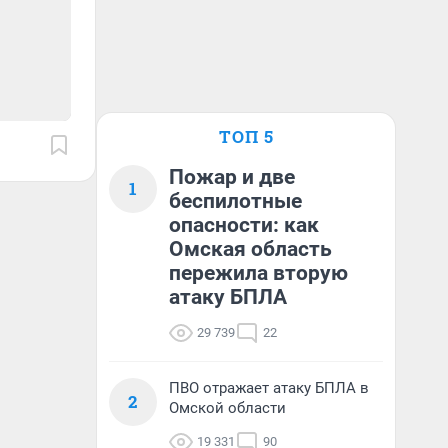
ТОП 5
Пожар и две
1
беспилотные
опасности: как
Омская область
пережила вторую
атаку БПЛА
29 739
22
ПВО отражает атаку БПЛА в
2
Омской области
19 331
90