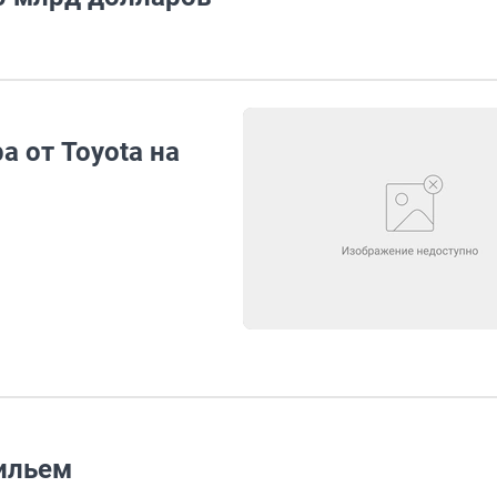
 от Toyota на
ильем