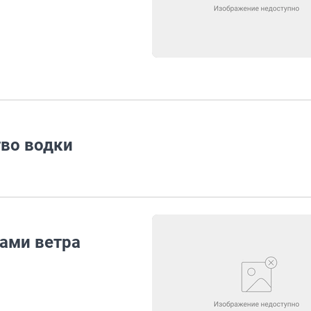
тво водки
вами ветра