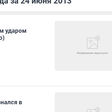
да за 24 июня 2013
м ударом
о)
нался в