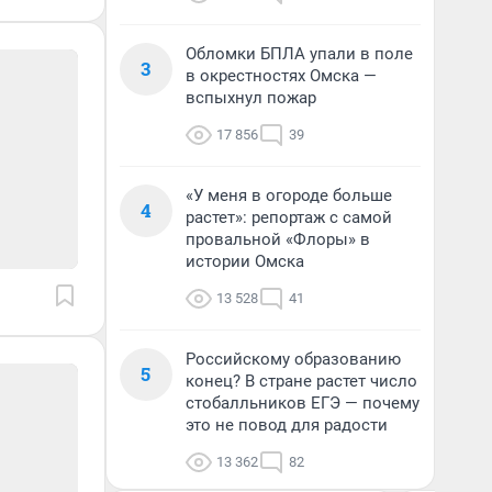
Обломки БПЛА упали в поле
3
в окрестностях Омска —
вспыхнул пожар
17 856
39
«У меня в огороде больше
4
растет»: репортаж с самой
провальной «Флоры» в
истории Омска
13 528
41
Российскому образованию
5
конец? В стране растет число
стобалльников ЕГЭ — почему
это не повод для радости
13 362
82