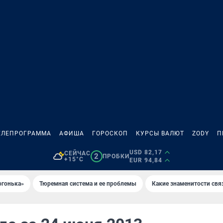
ЕЛЕПРОГРАММА
АФИША
ГОРОСКОП
КУРСЫ ВАЛЮТ
ZODY
П
USD 82,17
СЕЙЧАС
2
ПРОБКИ
+15°C
EUR 94,84
огонька»
Тюремная система и ее проблемы
Какие знаменитости свя