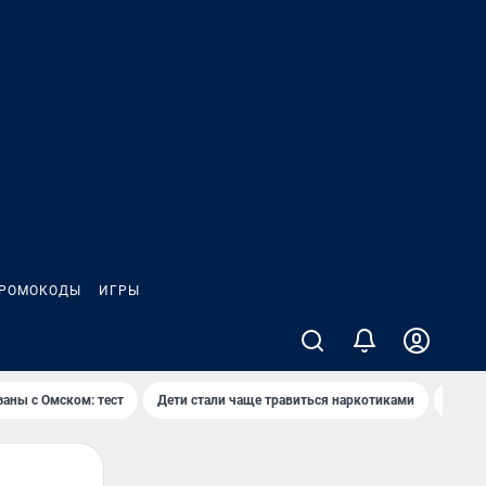
РОМОКОДЫ
ИГРЫ
заны с Омском: тест
Дети стали чаще травиться наркотиками
Появя