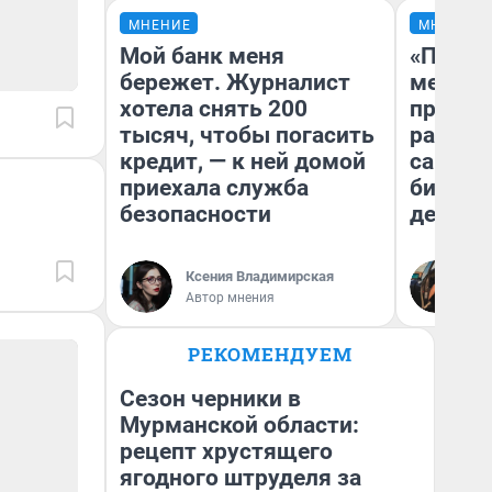
МНЕНИЕ
МНЕНИЕ
Мой банк меня
«Покуп
бережет. Журналист
мешке»
хотела снять 200
предпр
тысяч, чтобы погасить
рассказ
кредит, — к ней домой
самом 
приехала служба
бизнес
безопасности
дешевы
На
Ксения Владимирская
От
Автор мнения
де
РЕКОМЕНДУЕМ
Сезон черники в
Мурманской области:
рецепт хрустящего
ягодного штруделя за