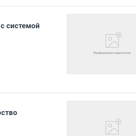
 с системой
рство