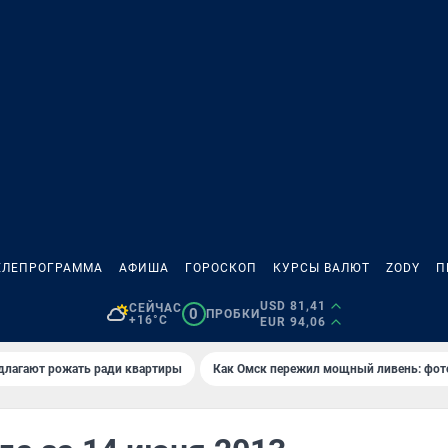
ЕЛЕПРОГРАММА
АФИША
ГОРОСКОП
КУРСЫ ВАЛЮТ
ZODY
П
USD 81,41
СЕЙЧАС
0
ПРОБКИ
+16°C
EUR 94,06
длагают рожать ради квартиры
Как Омск пережил мощный ливень: фот