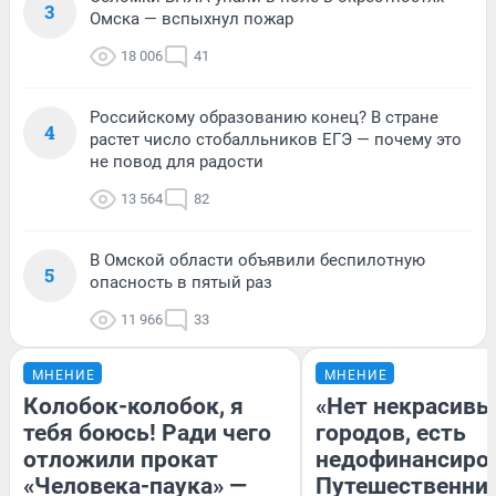
3
Омска — вспыхнул пожар
18 006
41
Российскому образованию конец? В стране
4
растет число стобалльников ЕГЭ — почему это
не повод для радости
13 564
82
В Омской области объявили беспилотную
5
опасность в пятый раз
11 966
33
МНЕНИЕ
МНЕНИЕ
Колобок-колобок, я
«Нет некрасивы
тебя боюсь! Ради чего
городов, есть
отложили прокат
недофинансиро
«Человека-паука» —
Путешественни