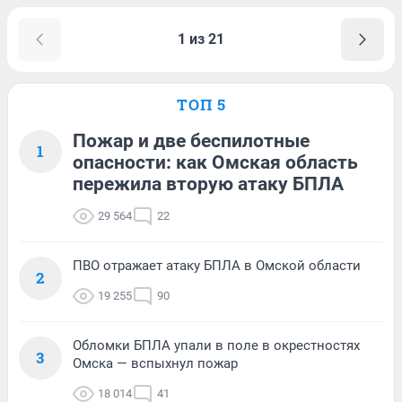
1 из 21
ТОП 5
Пожар и две беспилотные
1
опасности: как Омская область
пережила вторую атаку БПЛА
29 564
22
ПВО отражает атаку БПЛА в Омской области
2
19 255
90
Обломки БПЛА упали в поле в окрестностях
3
Омска — вспыхнул пожар
18 014
41