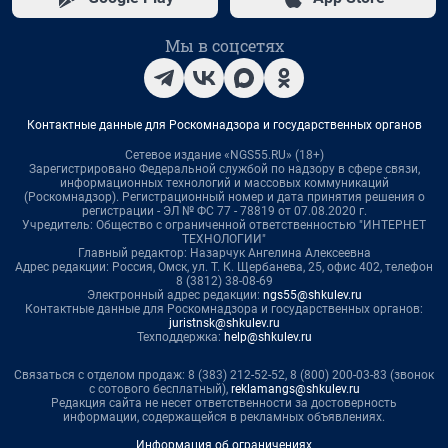
Мы в соцсетях
Контактные данные для Роскомнадзора и государственных органов
Сетевое издание «NGS55.RU» (18+)
Зарегистрировано Федеральной службой по надзору в сфере связи,
информационных технологий и массовых коммуникаций
(Роскомнадзор). Регистрационный номер и дата принятия решения о
регистрации - ЭЛ № ФС 77 - 78819 от 07.08.2020 г.
Учредитель: Общество с ограниченной ответственностью "ИНТЕРНЕТ
ТЕХНОЛОГИИ"
Главный редактор: Назарчук Ангелина Алексеевна
Адрес редакции: Россия, Омск, ул. Т. К. Щербанева, 25, офис 402, телефон
8 (3812) 38-08-69
Электронный адрес редакции:
ngs55@shkulev.ru
Контактные данные для Роскомнадзора и государственных органов:
juristnsk@shkulev.ru
Техподдержка:
help@shkulev.ru
Связаться с отделом продаж: 8 (383) 212-52-52, 8 (800) 200-03-83 (звонок
с сотового бесплатный),
reklamangs@shkulev.ru
Редакция сайта не несет ответственности за достоверность
информации, содержащейся в рекламных объявлениях.
Информация об ограничениях