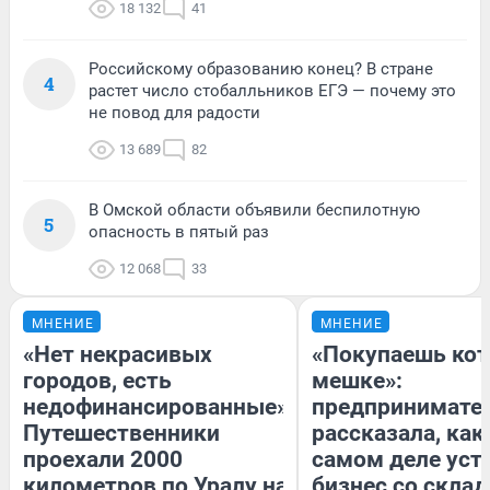
18 132
41
Российскому образованию конец? В стране
4
растет число стобалльников ЕГЭ — почему это
не повод для радости
13 689
82
В Омской области объявили беспилотную
5
опасность в пятый раз
12 068
33
МНЕНИЕ
МНЕНИЕ
«Нет некрасивых
«Покупаешь кот
городов, есть
мешке»:
недофинансированные».
предпринимате
Путешественники
рассказала, как
проехали 2000
самом деле уст
километров по Уралу на
бизнес со скла