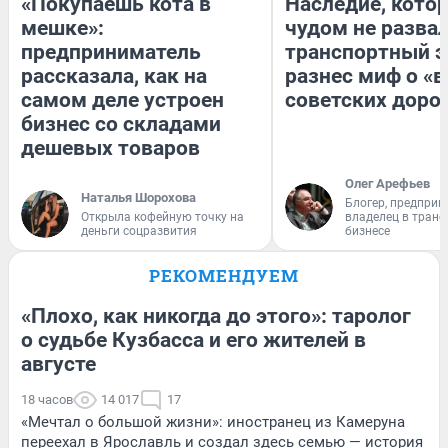
«Покупаешь кота в
Наследие, кото
мешке»:
чудом не разва
предприниматель
транспортный э
рассказала, как на
разнес миф о «
самом деле устроен
советских доро
бизнес со складами
дешевых товаров
Олег Арефьев
Наталья Шорохова
Блогер, предприн
Открыла кофейную точку на
владелец в тран
деньги соцразвития
бизнесе
РЕКОМЕНДУЕМ
«Плохо, как никогда до этого»: таролог
о судьбе Кузбасса и его жителей в
августе
18 часов
14 017
17
«Мечтал о большой жизни»: иностранец из Камеруна
переехал в Ярославль и создал здесь семью — история