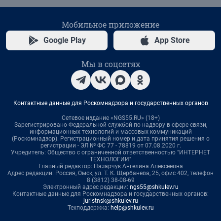
Мобильное приложение
Google Play
App Store
Мы в соцсетях
Контактные данные для Роскомнадзора и государственных органов
Сетевое издание «NGS55.RU» (18+)
Зарегистрировано Федеральной службой по надзору в сфере связи,
информационных технологий и массовых коммуникаций
(Роскомнадзор). Регистрационный номер и дата принятия решения о
регистрации - ЭЛ № ФС 77 - 78819 от 07.08.2020 г.
Учредитель: Общество с ограниченной ответственностью "ИНТЕРНЕТ
ТЕХНОЛОГИИ"
Главный редактор: Назарчук Ангелина Алексеевна
Адрес редакции: Россия, Омск, ул. Т. К. Щербанева, 25, офис 402, телефон
8 (3812) 38-08-69
Электронный адрес редакции:
ngs55@shkulev.ru
Контактные данные для Роскомнадзора и государственных органов:
juristnsk@shkulev.ru
Техподдержка:
help@shkulev.ru