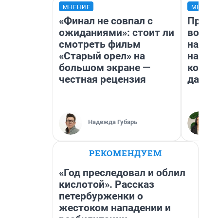
МНЕНИЕ
МНЕНИ
«Финал не совпал с
Прода
ожиданиями»: стоит ли
возьм
смотреть фильм
нам г
«Старый орел» на
налог
большом экране —
косне
честная рецензия
даже 
Надежда Губарь
РЕКОМЕНДУЕМ
«Год преследовал и облил
кислотой». Рассказ
петербурженки о
жестоком нападении и