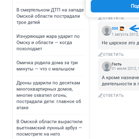
Вот и пожалеешь
По
порядок! Далеко
В смертельном ДТП на западе
Омской области пострадали
ОТВЕТИТЬ
трое детей
000
1 августа 2012,
Изнуряющая жара ударит по
Омску и области — когда
Не царское это д
похолодает
ОТВЕТИТЬ
Омичка родила дома за три
Гость
минуты — что с малышом
31 июля 2012, 
А кроме назначе
Дроны ударили по десяткам
деятельности в по
многоквартирных домов,
многие охватил огонь,
ОТВЕТИТЬ
пострадали дети: главное об
атаке
В Омской области вырастили
вьетнамский лунный арбуз —
посмотрите на него