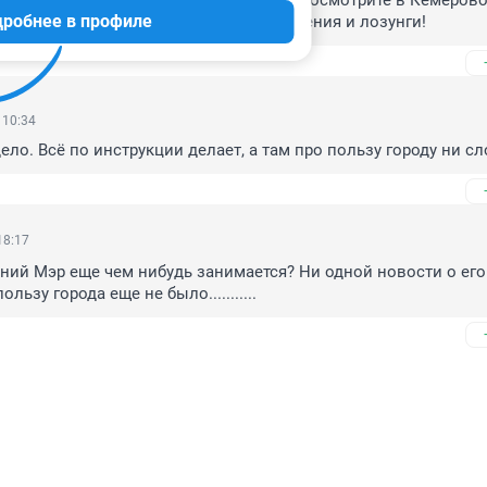
 о бывшем мере. За державу обидно! Посмотрите в Кемерово 
дробнее в профиле
 ездить не надо! А у нас только назначения и лозунги!
 10:34
ело. Всё по инструкции делает, а там про пользу городу ни сл
18:17
ний Мэр еще чем нибудь занимается? Ни одной новости о его 
льзу города еще не было...........