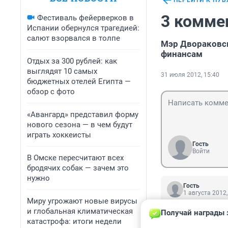
ПЕРЕЙТИ К ПУ
3 комме
Фестиваль фейерверков в
Испании обернулся трагедией:
салют взорвался в толпе
Мэр Двораковск
финансам
Отдых за 300 рублей: как
выглядят 10 самых
31 июля 2012, 15:40
бюджетных отелей Египта —
обзор с фото
«Авангард» представил форму
нового сезона — в чем будут
играть хоккеисты
Гость
Войти
В Омске пересчитают всех
бродячих собак — зачем это
нужно
Гость
1 августа 2012,
Миру угрожают новые вирусы
И когда только 
и глобальная климатическая
Получай награды 
перестали поряд
катастрофа: итоги недели