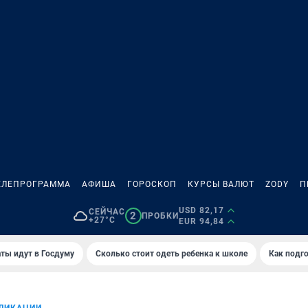
ЕЛЕПРОГРАММА
АФИША
ГОРОСКОП
КУРСЫ ВАЛЮТ
ZODY
П
USD 82,17
СЕЙЧАС
2
ПРОБКИ
+27°C
EUR 94,84
ты идут в Госдуму
Сколько стоит одеть ребенка к школе
Как подго