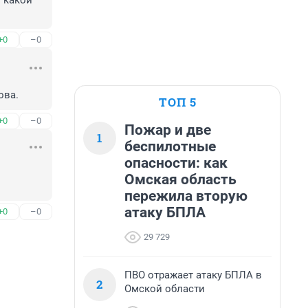
какой 
+0
–0
ова.
ТОП 5
+0
–0
Пожар и две
1
беспилотные
опасности: как
Омская область
пережила вторую
атаку БПЛА
+0
–0
29 729
ПВО отражает атаку БПЛА в
2
Омской области