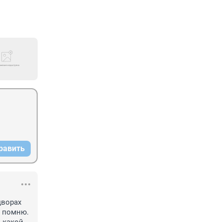
равить
ворах 
 помню. 