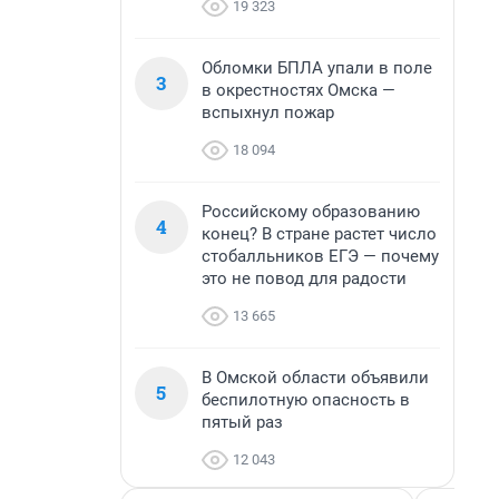
19 323
Обломки БПЛА упали в поле
3
в окрестностях Омска —
вспыхнул пожар
18 094
Российскому образованию
4
конец? В стране растет число
стобалльников ЕГЭ — почему
это не повод для радости
13 665
В Омской области объявили
5
беспилотную опасность в
пятый раз
12 043