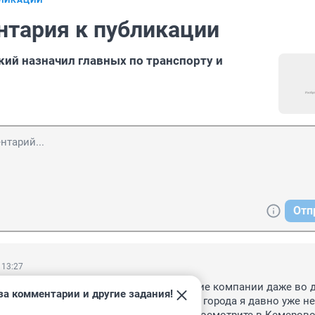
БЛИКАЦИИ
нтария к публикации
ий назначил главных по транспорту и
Отп
 13:27
порядок на улицах наведут? Управляющие компании даже во д
за комментарии и другие задания!
ки наводить! А такого бардака в центре города я давно уже не