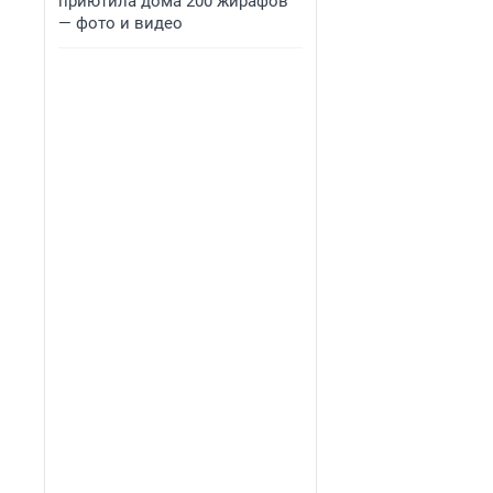
приютила дома 200 жирафов
— фото и видео