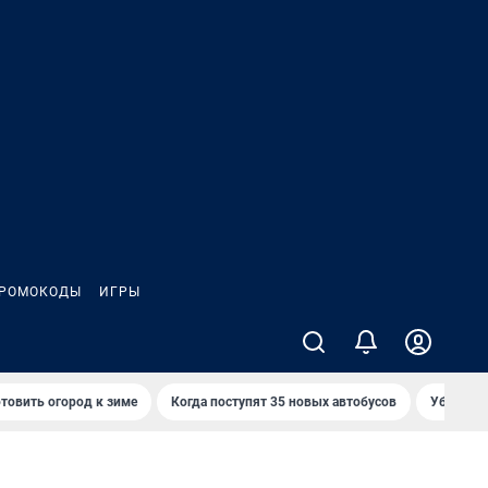
РОМОКОДЫ
ИГРЫ
товить огород к зиме
Когда поступят 35 новых автобусов
Убийца р